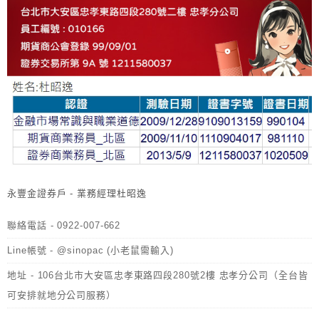
永豐金證券戶 - 業務經理杜昭逸
聯絡電話 - 0922-007-662
Line帳號 - @sinopac (小老鼠需輸入)
地址 - 106台北市大安區忠孝東路四段280號2樓 忠孝分公司（全台皆
可安排就地分公司服務）