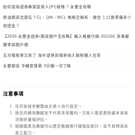
如何成為證券專業投資人(PI)資格 ? 永豐全攻略
原油期貨怎麼玩？CL、QM、MCL 規格全解析：做空 1 口要準備多少
保證金？
【2026 永豐金證券/期貨開戶全攻略】輸入推薦代碼 010166 享專屬
費率與開戶禮
五月報稅季又來了 海外證券與借券收入報稅懶人包答
永豐期貨 手機智慧單 3分鐘一次了解
注意事項
任何系統參數需由交易人自行設定。
過去的績效數據並不代表未來獲利，交易人還是要依據本身狀
況做好審慎評估。
相關圖表及數據均以歷史數據進行繪製及統計，並不具預測未
來之能力。