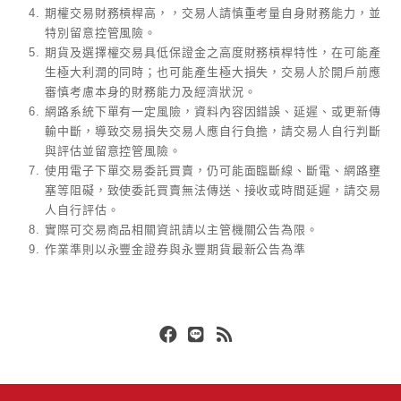
期權交易財務槓桿高，，交易人請慎重考量自身財務能力，並
特別留意控管風險。
期貨及選擇權交易具低保證金之高度財務槓桿特性，在可能產
生極大利潤的同時；也可能產生極大損失，交易人於開戶前應
審慎考慮本身的財務能力及經濟狀況。
網路系統下單有一定風險，資料內容因錯誤、延遲、或更新傳
輸中斷，導致交易損失交易人應自行負擔，請交易人自行判斷
與評估並留意控管風險。
使用電子下單交易委託買賣，仍可能面臨斷線、斷電、網路壅
塞等阻礙，致使委託買賣無法傳送、接收或時間延遲，請交易
人自行評估。
實際可交易商品相關資訊請以主管機關公告為限。
作業準則以永豐金證券與永豐期貨最新公告為準
Facebook
Line
RSS