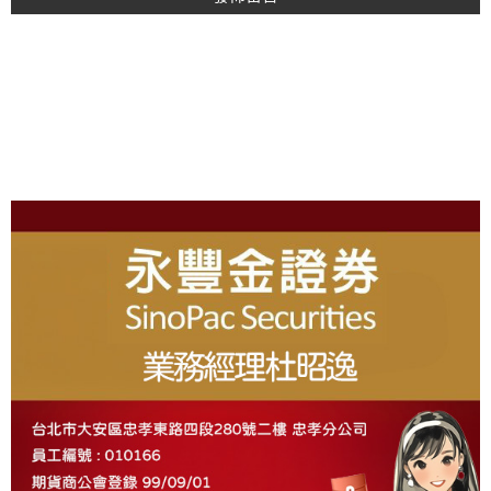
A
L
T
E
R
N
A
T
I
About
V
E
: