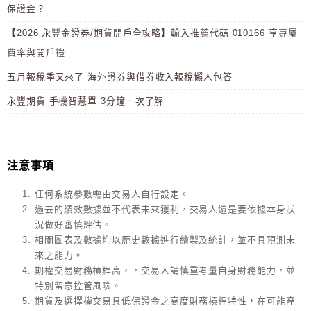
保證金？
【2026 永豐金證券/期貨開戶全攻略】輸入推薦代碼 010166 享專屬
費率與開戶禮
五月報稅季又來了 海外證券與借券收入報稅懶人包答
永豐期貨 手機智慧單 3分鐘一次了解
注意事項
任何系統參數需由交易人自行設定。
過去的績效數據並不代表未來獲利，交易人還是要依據本身狀
況做好審慎評估。
相關圖表及數據均以歷史數據進行繪製及統計，並不具預測未
來之能力。
期權交易財務槓桿高，，交易人請慎重考量自身財務能力，並
特別留意控管風險。
期貨及選擇權交易具低保證金之高度財務槓桿特性，在可能產