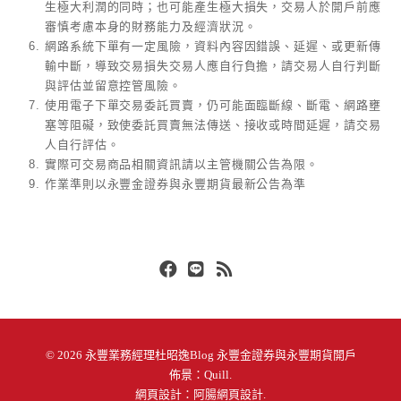
生極大利潤的同時；也可能產生極大損失，交易人於開戶前應
審慎考慮本身的財務能力及經濟狀況。
網路系統下單有一定風險，資料內容因錯誤、延遲、或更新傳
輸中斷，導致交易損失交易人應自行負擔，請交易人自行判斷
與評估並留意控管風險。
使用電子下單交易委託買賣，仍可能面臨斷線、斷電、網路壅
塞等阻礙，致使委託買賣無法傳送、接收或時間延遲，請交易
人自行評估。
實際可交易商品相關資訊請以主管機關公告為限。
作業準則以永豐金證券與永豐期貨最新公告為準
Facebook
Line
RSS
© 2026
永豐業務經理杜昭逸Blog 永豐金證券與永豐期貨開戶
佈景：
Quill
.
網頁設計：
阿腸網頁設計
.