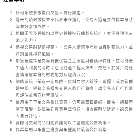
任何系統參數需由交易人自行設定。
過去的績效數據並不代表未來獲利，交易人還是要依據本身狀
況做好審慎評估。
相關圖表及數據均以歷史數據進行繪製及統計，並不具預測未
來之能力。
期權交易財務槓桿高，，交易人請慎重考量自身財務能力，並
特別留意控管風險。
期貨及選擇權交易具低保證金之高度財務槓桿特性，在可能產
生極大利潤的同時；也可能產生極大損失，交易人於開戶前應
審慎考慮本身的財務能力及經濟狀況。
網路系統下單有一定風險，資料內容因錯誤、延遲、或更新傳
輸中斷，導致交易損失交易人應自行負擔，請交易人自行判斷
與評估並留意控管風險。
使用電子下單交易委託買賣，仍可能面臨斷線、斷電、網路壅
塞等阻礙，致使委託買賣無法傳送、接收或時間延遲，請交易
人自行評估。
實際可交易商品相關資訊請以主管機關公告為限。
作業準則以永豐金證券與永豐期貨最新公告為準