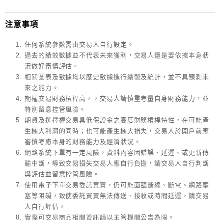
注意事項
任何系統參數需由交易人自行設定。
過去的績效數據並不代表未來獲利，交易人還是要依據本身狀
況做好審慎評估。
相關圖表及數據均以歷史數據進行繪製及統計，並不具預測未
來之能力。
期權交易財務槓桿高，，交易人請慎重考量自身財務能力，並
特別留意控管風險。
期貨及選擇權交易具低保證金之高度財務槓桿特性，在可能產
生極大利潤的同時；也可能產生極大損失，交易人於開戶前應
審慎考慮本身的財務能力及經濟狀況。
網路系統下單有一定風險，資料內容因錯誤、延遲、或更新傳
輸中斷，導致交易損失交易人應自行負擔，請交易人自行判斷
與評估並留意控管風險。
使用電子下單交易委託買賣，仍可能面臨斷線、斷電、網路壅
塞等阻礙，致使委託買賣無法傳送、接收或時間延遲，請交易
人自行評估。
實際可交易商品相關資訊請以主管機關公告為限。