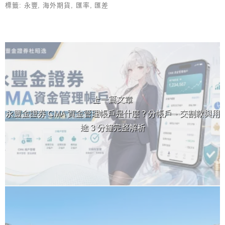
標籤:
永豐
,
海外期貨
,
匯率
,
匯差
上 / 下一篇文章
上一篇文章
永豐金證券 CMA 資金管理帳戶是什麼？分帳戶、交割款與用
途 3 分鐘完整解析