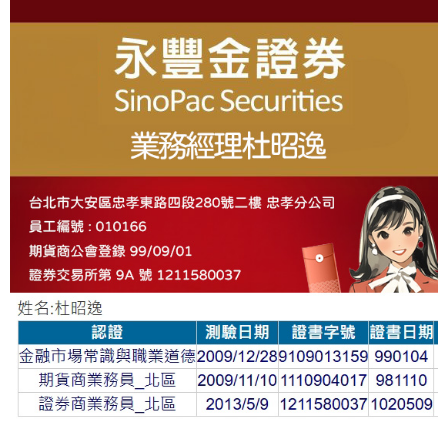
T
I
About
V
E
: