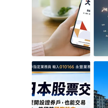
永豐 豐易扣 外幣轉帳
202
手證
永豐 股票 期貨 複委託 定期定
額 債券 開戶