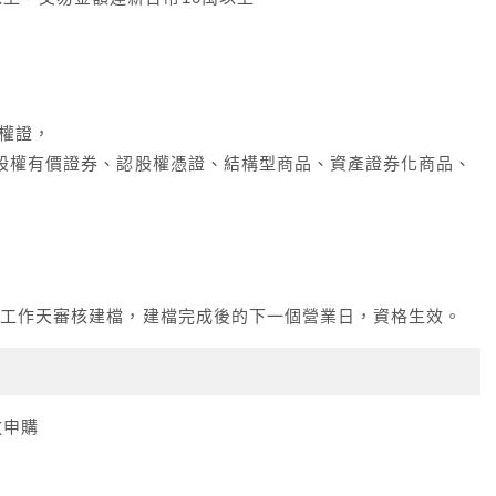
權證，
附認股權有價證券、認股權憑證、結構型商品、資產證券化商品、
2個工作天審核建檔，建檔完成後的下一個營業日，資格生效。
開放申購