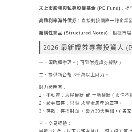
未上市股權與私募股權基金 (PE Fund)
：提
高殖利率海外債券
：直接對接國際一線企業
結構性商品 (Structured Notes)
：根據市場
2026 最新證券專業投資人 (
一、須臨櫃辦理。( 可到附近證券據點 )
二、提供新台幣 3千萬以上財力。
財力證明有：
1、不動產：房屋權狀 或 土地權狀 ( 市值不
2、證券庫存：只限 永豐金忠孝的庫存，
3、存款：存摺封面 + 最近30天明細，( 各
三、交易經驗：
最近 2年內，以下五類有其中二類，達五筆