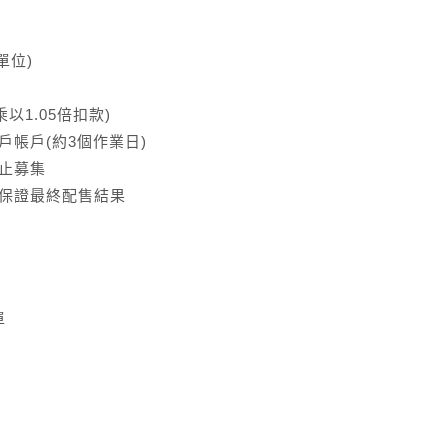
單位)
以1.05倍扣款)
帳戶(約3個作業日)
止募集
不保證最終配售結果
單