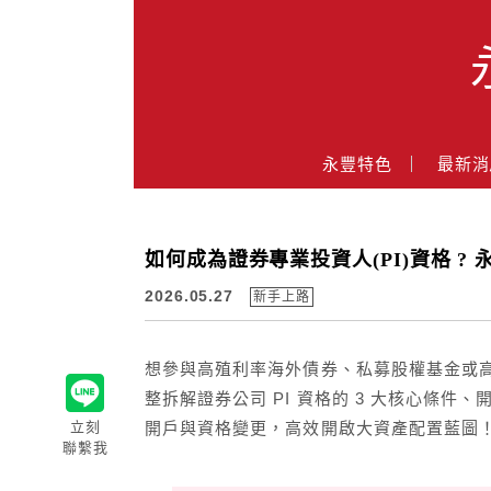
Main Menu
永豐特色
最新消
永豐業務經理杜昭逸Blog
如何成為證券專業投資人(PI)資格 ?
2026.05.27
新手上路
想參與高殖利率海外債券、私募股權基金或高
整拆解證券公司 PI 資格的 3 大核心條
立刻
開戶與資格變更，高效開啟大資產配置藍圖
聯繫我