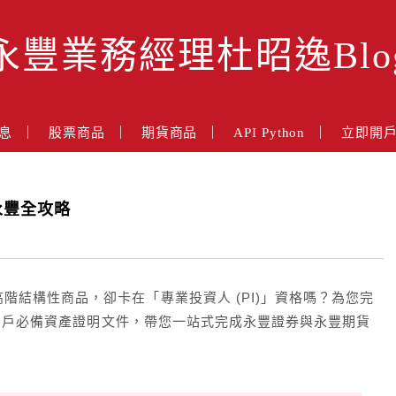
永豐業務經理杜昭逸Blo
息
股票商品
期貨商品
API Python
立即開
 永豐全攻略
階結構性商品，卻卡在「專業投資人 (PI)」資格嗎？為您完
件、開戶必備資產證明文件，帶您一站式完成永豐證券與永豐期貨
！