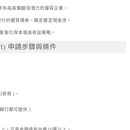
早布局具備翻倍潛力的優質企業。
發行的優質債券，鎖定穩定現金流。
客製化保本或高收益策略。
PI) 申請步驟與條件
扣房貸 )，
家銀行都可提供 )
以上，交易金額達新台幣10萬以上。