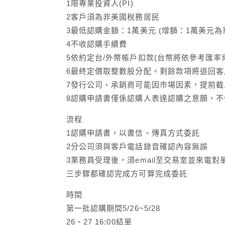
1限專業投資人(PI)
2客戶須為非美國稅務居民
3最低認購金額：1萬美元 (增額：1萬美元為
4不收認購手續費
5依約定台/外幣帳戶扣款(台幣將依參考匯率乘
6最終定價取整數股分配。剩餘款項將退回客戶
7發行公司、承銷商可能因市場因素，提前截
8認購申請書僅係認購人表達認購之意願，
流程
1認購申請書，以書信、傳真方式委託
2分公司須與客戶電話錄音確認內容無誤
3業務員受理後，須email至交易室並來電對
三步驟都確認完成方可算完成委託
時間
第一批認購期間5/26~5/28
26、27 16:00結單