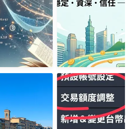
5股票開戶營業員懶人包 新
股票期貨
券開戶與手續費怎麼算都
在這!
股票線上功能
永豐金證券杜昭逸｜20年頂尖
證券期貨專家，連年全台頂尖
獲獎的開戶首選