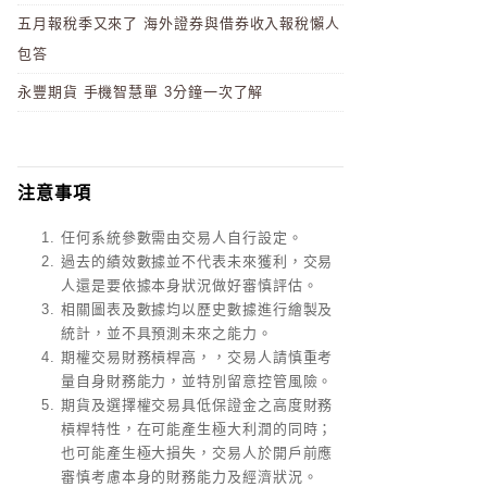
五月報稅季又來了 海外證券與借券收入報稅懶人
包答
永豐期貨 手機智慧單 3分鐘一次了解
注意事項
任何系統參數需由交易人自行設定。
過去的績效數據並不代表未來獲利，交易
人還是要依據本身狀況做好審慎評估。
相關圖表及數據均以歷史數據進行繪製及
統計，並不具預測未來之能力。
期權交易財務槓桿高，，交易人請慎重考
量自身財務能力，並特別留意控管風險。
期貨及選擇權交易具低保證金之高度財務
槓桿特性，在可能產生極大利潤的同時；
也可能產生極大損失，交易人於開戶前應
審慎考慮本身的財務能力及經濟狀況。