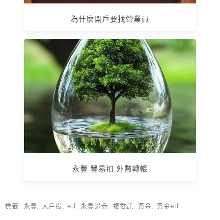
為什麼開戶要找營業員
永豐 豐易扣 外幣轉帳
標籤:
永豐
,
大戶投
,
etf
,
永豐證券
,
複委託
,
黃金
,
黃金etf