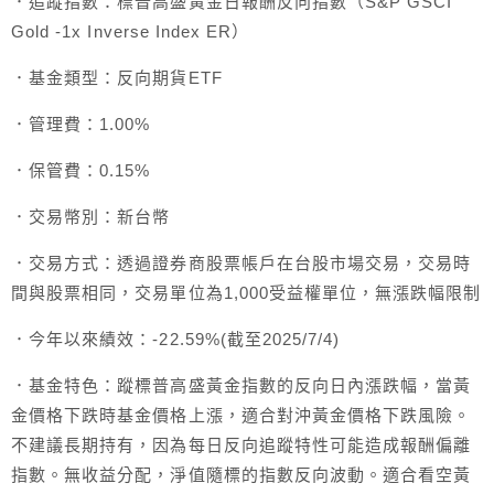
．追蹤指數：標普高盛黃金日報酬反向指數（S&P GSCI
Gold -1x Inverse Index ER）
．基金類型：反向期貨ETF
．管理費：1.00%
．保管費：0.15%
．交易幣別：新台幣
．交易方式：透過證券商股票帳戶在台股市場交易，交易時
間與股票相同，交易單位為1,000受益權單位，無漲跌幅限制
．今年以來績效：-22.59%(截至2025/7/4)
．基金特色：蹤標普高盛黃金指數的反向日內漲跌幅，當黃
金價格下跌時基金價格上漲，適合對沖黃金價格下跌風險。
不建議長期持有，因為每日反向追蹤特性可能造成報酬偏離
指數。無收益分配，淨值隨標的指數反向波動。適合看空黃