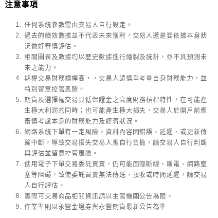
注意事項
任何系統參數需由交易人自行設定。
過去的績效數據並不代表未來獲利，交易人還是要依據本身狀
況做好審慎評估。
相關圖表及數據均以歷史數據進行繪製及統計，並不具預測未
來之能力。
期權交易財務槓桿高，，交易人請慎重考量自身財務能力，並
特別留意控管風險。
期貨及選擇權交易具低保證金之高度財務槓桿特性，在可能產
生極大利潤的同時；也可能產生極大損失，交易人於開戶前應
審慎考慮本身的財務能力及經濟狀況。
網路系統下單有一定風險，資料內容因錯誤、延遲、或更新傳
輸中斷，導致交易損失交易人應自行負擔，請交易人自行判斷
與評估並留意控管風險。
使用電子下單交易委託買賣，仍可能面臨斷線、斷電、網路壅
塞等阻礙，致使委託買賣無法傳送、接收或時間延遲，請交易
人自行評估。
實際可交易商品相關資訊請以主管機關公告為限。
作業準則以永豐金證券與永豐期貨最新公告為準