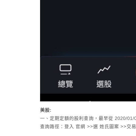
美股:
一、定期定額的股利查詢，最早從 2020/01
查詢路徑：登入 官網 >>選 姓氏圖案 >>交易