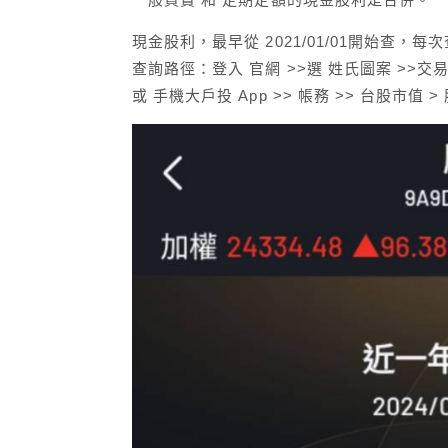
現金股利，最早從 2021/01/01開始查，每
查詢路徑：登入 官網 >>選 姓氏圖案 >>交易
或 手機大戶投 App >> 帳務 >> 台股市值 