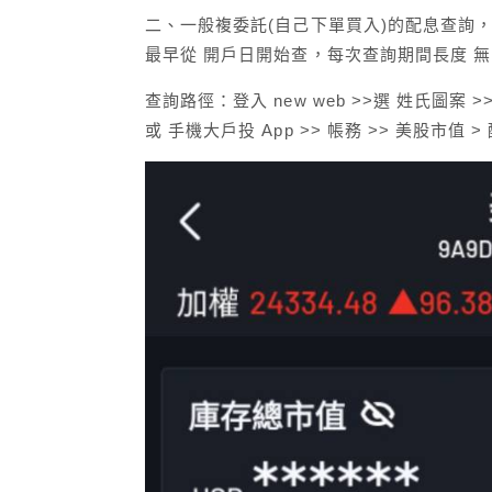
二、一般複委託(自己下單買入)的配息查詢
最早從 開戶日開始查，每次查詢期間長度 
查詢路徑：登入 new web >>選 姓氏圖案 
或 手機大戶投 App >> 帳務 >> 美股市值 