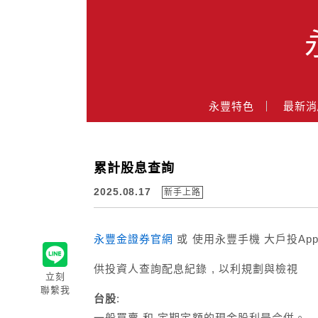
Main Menu
永豐特色
最新消
永豐業務經理杜昭逸Blog
累計股息查詢
2025.08.17
新手上路
永豐金證券官網
或 使用永豐手機 大戶投Ap
供投資人查詢配息紀錄 , 以利規劃與檢視
立刻
聯繫我
台股
:
一般買賣 和 定期定額的現金股利是合併。