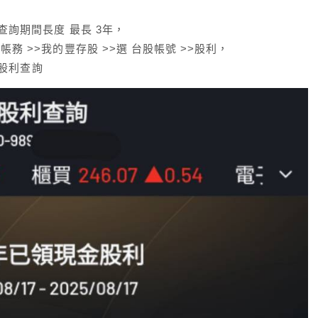
次查詢期間長度 最長 3年，
帳務 >>我的豐存股 >>選 台股帳號 >>股利，
> 股利查詢