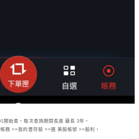
/01開始查，每次查詢期間長度 最長 3年，
帳務 >>我的豐存股 >>選 美股帳號 >>股利，