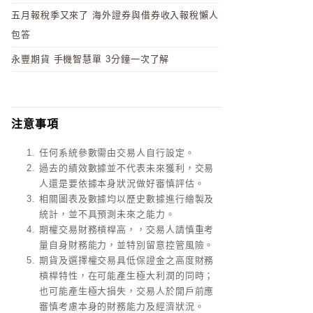
五月報稅季又來了 海外證券與借券收入報稅懶人
包答
永豐期貨 手機智慧單 3分鐘一次了解
注意事項
任何系統參數需由交易人自行設定。
過去的績效數據並不代表未來獲利，交易
人還是要依據本身狀況做好審慎評估。
相關圖表及數據均以歷史數據進行繪製及
統計，並不具預測未來之能力。
期權交易財務槓桿高，，交易人請慎重考
量自身財務能力，並特別留意控管風險。
期貨及選擇權交易具低保證金之高度財務
槓桿特性，在可能產生極大利潤的同時；
也可能產生極大損失，交易人於開戶前應
審慎考慮本身的財務能力及經濟狀況。