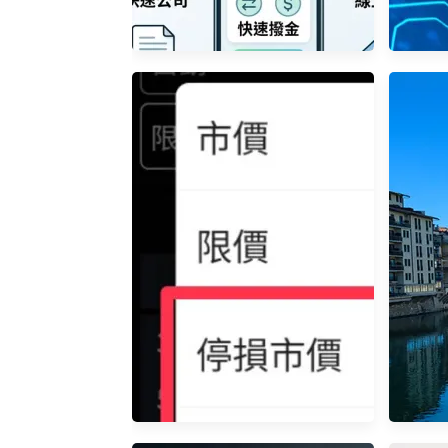
股票質借選券商還是證金？除
了利率，你更該在意這「5 大
麻煩」！