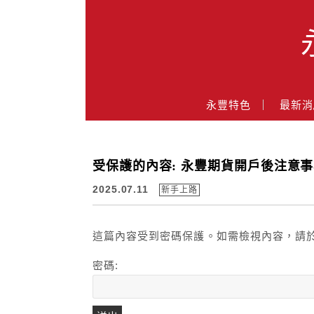
Main Menu
永豐特色
最新消
永豐業務經理杜昭逸Blog
受保護的內容: 永豐期貨開戶後注意
2025.07.11
新手上路
這篇內容受到密碼保護。如需檢視內容，請於
密碼: