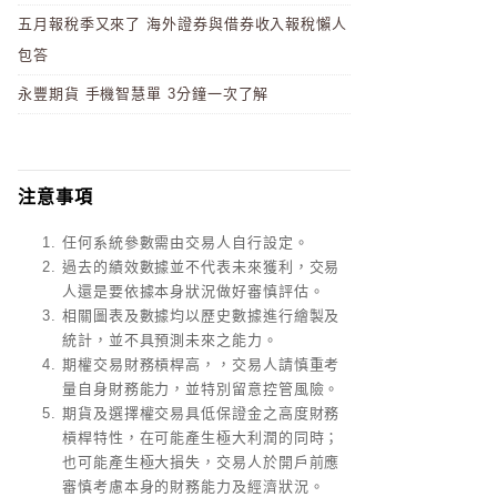
五月報稅季又來了 海外證券與借券收入報稅懶人
包答
永豐期貨 手機智慧單 3分鐘一次了解
注意事項
任何系統參數需由交易人自行設定。
過去的績效數據並不代表未來獲利，交易
人還是要依據本身狀況做好審慎評估。
相關圖表及數據均以歷史數據進行繪製及
統計，並不具預測未來之能力。
期權交易財務槓桿高，，交易人請慎重考
量自身財務能力，並特別留意控管風險。
期貨及選擇權交易具低保證金之高度財務
槓桿特性，在可能產生極大利潤的同時；
也可能產生極大損失，交易人於開戶前應
審慎考慮本身的財務能力及經濟狀況。