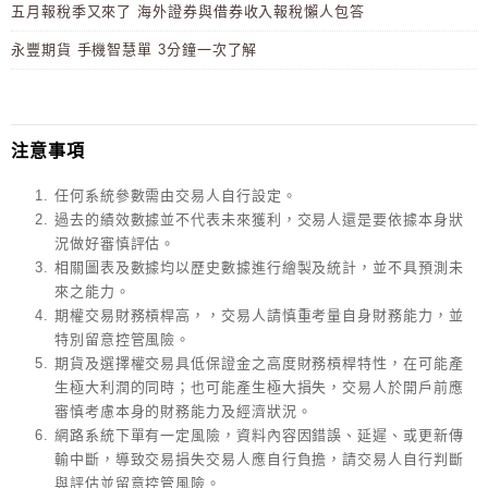
五月報稅季又來了 海外證券與借券收入報稅懶人包答
永豐期貨 手機智慧單 3分鐘一次了解
注意事項
任何系統參數需由交易人自行設定。
過去的績效數據並不代表未來獲利，交易人還是要依據本身狀
況做好審慎評估。
相關圖表及數據均以歷史數據進行繪製及統計，並不具預測未
來之能力。
期權交易財務槓桿高，，交易人請慎重考量自身財務能力，並
特別留意控管風險。
期貨及選擇權交易具低保證金之高度財務槓桿特性，在可能產
生極大利潤的同時；也可能產生極大損失，交易人於開戶前應
審慎考慮本身的財務能力及經濟狀況。
網路系統下單有一定風險，資料內容因錯誤、延遲、或更新傳
輸中斷，導致交易損失交易人應自行負擔，請交易人自行判斷
與評估並留意控管風險。