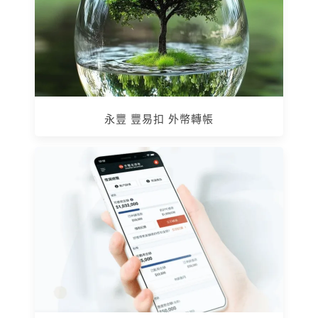
永豐 豐易扣 外幣轉帳