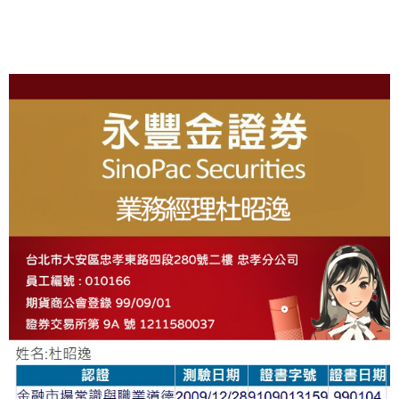
R
N
A
T
I
About
V
E
: