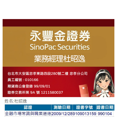
R
N
A
T
I
About
V
E
: