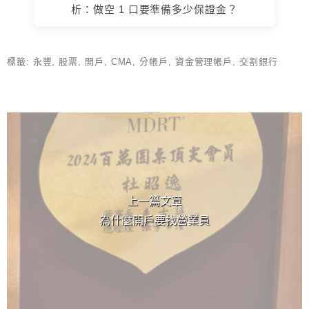
析：做空 1 口要準備多少保證金？
標籤:
永豐
,
股票
,
開戶
,
CMA
,
分帳戶
,
資金管理帳戶
,
交割銀行
上 / 下一篇文章
上一篇文章
為什麼開戶要找營業員