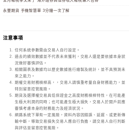
五月報稅季又來了 海外證券與借券收入報稅懶人包答
永豐期貨 手機智慧單 3分鐘一次了解
注意事項
任何系統參數需由交易人自行設定。
過去的績效數據並不代表未來獲利，交易人還是要依據本身狀
況做好審慎評估。
相關圖表及數據均以歷史數據進行繪製及統計，並不具預測未
來之能力。
期權交易財務槓桿高，，交易人請慎重考量自身財務能力，並
特別留意控管風險。
期貨及選擇權交易具低保證金之高度財務槓桿特性，在可能產
生極大利潤的同時；也可能產生極大損失，交易人於開戶前應
審慎考慮本身的財務能力及經濟狀況。
網路系統下單有一定風險，資料內容因錯誤、延遲、或更新傳
輸中斷，導致交易損失交易人應自行負擔，請交易人自行判斷
與評估並留意控管風險。