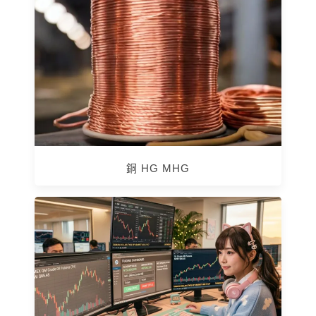
銅 HG MHG