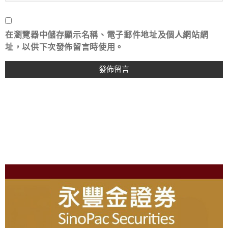
在
瀏覽器
中儲存顯示名稱、電子郵件地址及個人網站網
址，以供下次發佈留言時使用。
A
L
T
E
R
N
A
T
I
About
V
E
: