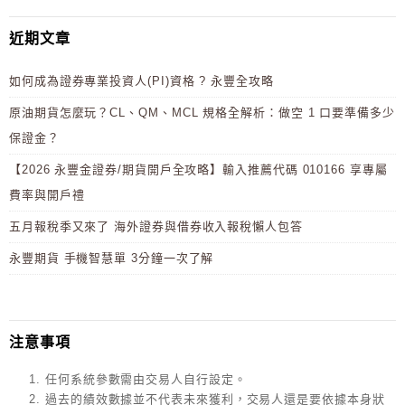
近期文章
如何成為證券專業投資人(PI)資格 ? 永豐全攻略
原油期貨怎麼玩？CL、QM、MCL 規格全解析：做空 1 口要準備多少
保證金？
【2026 永豐金證券/期貨開戶全攻略】輸入推薦代碼 010166 享專屬
費率與開戶禮
五月報稅季又來了 海外證券與借券收入報稅懶人包答
永豐期貨 手機智慧單 3分鐘一次了解
注意事項
任何系統參數需由交易人自行設定。
過去的績效數據並不代表未來獲利，交易人還是要依據本身狀