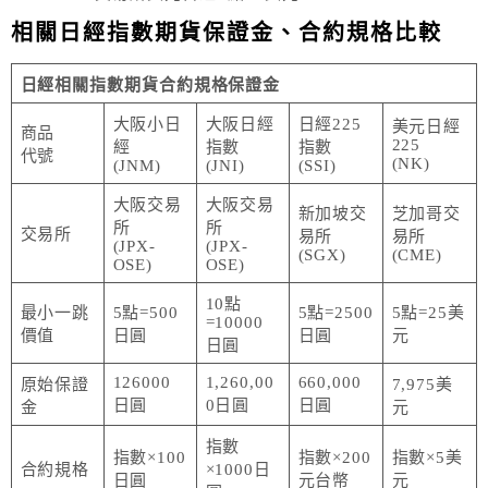
相關日經指數期貨保證金、合約規格比較
日經相關指數期貨合約規格保證金
大阪小日
大阪日經
日經225
美元日經
商品
225
經
指數
指數
代號
(NK)
(JNM)
(JNI)
(SSI)
大阪交易
大阪交易
新加坡交
芝加哥交
所
所
交易所
易所
易所
(JPX-
(JPX-
(SGX)
(CME)
OSE)
OSE)
10點
最小一跳
5點=500
5點=2500
5點=25美
=10000
價值
日圓
日圓
元
日圓
126000
1,260,00
660,000
原始保證
7,975美
日圓
0日圓
日圓
金
元
指數
指數×100
指數×200
指數×5美
合約規格
×1000日
日圓
元台幣
元