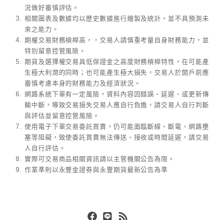
況做好審慎評估。
相關圖表及數據均以歷史數據進行繪製及統計，並不具預測未
來之能力。
期權交易財務槓桿高，，交易人請慎重考量自身財務能力，並
特別留意控管風險。
期貨及選擇權交易具低保證金之高度財務槓桿特性，在可能產
生極大利潤的同時；也可能產生極大損失，交易人於開戶前應
審慎考慮本身的財務能力及經濟狀況。
網路系統下單有一定風險，資料內容因錯誤、延遲、或更新傳
輸中斷，導致交易損失交易人應自行負擔，請交易人自行判斷
與評估並留意控管風險。
使用電子下單交易委託買賣，仍可能面臨斷線、斷電、網路壅
塞等阻礙，致使委託買賣無法傳送、接收或時間延遲，請交易
人自行評估。
實際可交易商品相關資訊請以主管機關公告為限。
作業準則以永豐金證券與永豐期貨最新公告為準