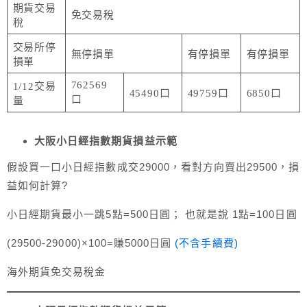
期貨交易
免交易稅
稅
交易所停
無停損單
有停損單
有停損單
損單
762569
1/12交易
45490口
49759口
6850口
口
量
大阪小日經指數期貨損益示範
假設買一口小日經指數成交29000，看對方向賣出29500，損
益如何計算?
小日經期貨最小一跳5點=500日圓； 也就是說 1點=100日圓
(29500-29000)×100=賺5000日圓
(不含手續費)
海外期貨免交易稅金