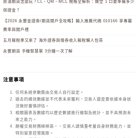
原油期貨怎麼玩？CL、QM、MCL 規格全解析：做空 1 口要準備多少
保證金？
【2026 永豐金證券/期貨開戶全攻略】輸入推薦代碼 010166 享專屬
費率與開戶禮
五月報稅季又來了 海外證券與借券收入報稅懶人包答
永豐期貨 手機智慧單 3分鐘一次了解
注意事項
任何系統參數需由交易人自行設定。
過去的績效數據並不代表未來獲利，交易人還是要依據本身狀
況做好審慎評估。
相關圖表及數據均以歷史數據進行繪製及統計，並不具預測未
來之能力。
期權交易財務槓桿高，，交易人請慎重考量自身財務能力，並
特別留意控管風險。