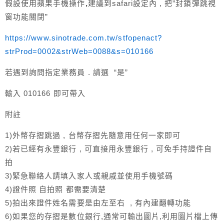
假設使用蘋果手機操作
,
建議到safari設定內 , 把”封鎖彈跳視
窗功能關閉”
https://www.sinotrade.com.tw/stfopenact?
strProd=0002&strWeb=0088&s=010166
若遇到詢問指定業務員 . 請選 “是”
輸入 010166 即可帶入
附註
1)外幣存摺跳過 , 台幣存摺先隨意用任何一家即可
2)若已經有永豐銀行 , 可直接用永豐銀行 , 可免手持證件自
拍
3)緊急聯絡人請填入家人或親戚並使用手機號碼
4)證件照 自拍照 都需要清楚
5)拍出來證件姓名需要是由左至右 , 有內建翻轉功能
6)如果您的存摺是數位銀行,通常可輸出圖片,利用圖片檔上傳