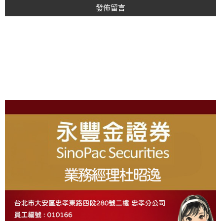
A
L
T
E
R
N
A
T
I
About
V
E
: