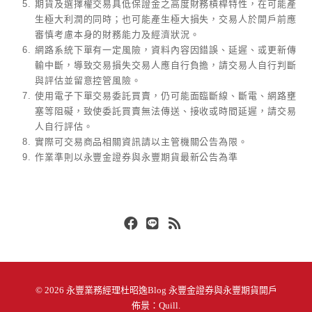
期貨及選擇權交易具低保證金之高度財務槓桿特性，在可能產
生極大利潤的同時；也可能產生極大損失，交易人於開戶前應
審慎考慮本身的財務能力及經濟狀況。
網路系統下單有一定風險，資料內容因錯誤、延遲、或更新傳
輸中斷，導致交易損失交易人應自行負擔，請交易人自行判斷
與評估並留意控管風險。
使用電子下單交易委託買賣，仍可能面臨斷線、斷電、網路壅
塞等阻礙，致使委託買賣無法傳送、接收或時間延遲，請交易
人自行評估。
實際可交易商品相關資訊請以主管機關公告為限。
作業準則以永豐金證券與永豐期貨最新公告為準
Facebook
Line
RSS
© 2026
永豐業務經理杜昭逸Blog 永豐金證券與永豐期貨開戶
佈景：
Quill
.