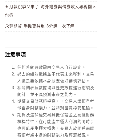
五月報稅季又來了 海外證券與借券收入報稅懶人
包答
永豐期貨 手機智慧單 3分鐘一次了解
注意事項
任何系統參數需由交易人自行設定。
過去的績效數據並不代表未來獲利，交易
人還是要依據本身狀況做好審慎評估。
相關圖表及數據均以歷史數據進行繪製及
統計，並不具預測未來之能力。
期權交易財務槓桿高，，交易人請慎重考
量自身財務能力，並特別留意控管風險。
期貨及選擇權交易具低保證金之高度財務
槓桿特性，在可能產生極大利潤的同時；
也可能產生極大損失，交易人於開戶前應
審慎考慮本身的財務能力及經濟狀況。