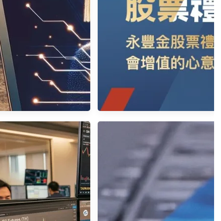
累計股息查詢
XQ 免費版本 ( 請以XQ官網公
告為準)