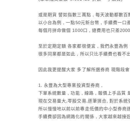
或是期貨 譬如指數三萬點 , 每天波動都數百點
以小台為例 , 一點50元新台幣 , 手續費一口差
每個月拼命做個 1000口 , 總費用也只差2000元 
至於定期定額 各家都很便宜 , 我們永豐為例 台股1
很多同業都是如此 , 所以只比手續費也看不
因此我更提醒大家 多了解所選券商 現階段
1. 永豐為大型專業投資型券商 ,
下單系統數量 , 功能 , 線路 , 報價上手
現在交易量大,零股交易,逐筆搓合, 對於系
所以慢慢地以前以前專走低價的中小型券商
手續費卻因為網路化的關係 , 大家越來越接