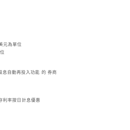
0美元為單位
單位
股息自動再投入功能 的 券商
 活存利率按日計息優惠