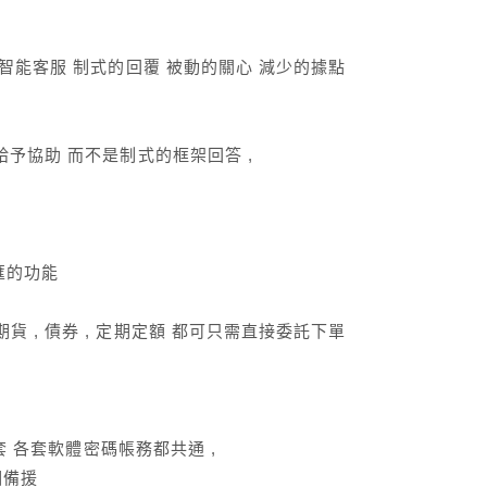
有智能客服 制式的回覆 被動的關心 減少的據點
給予協助 而不是制式的框架回答 ,
換匯的功能
 , 債券 , 定期定額 都可只需直接委託下單
三套 各套軟體密碼帳務都共通 ,
相備援