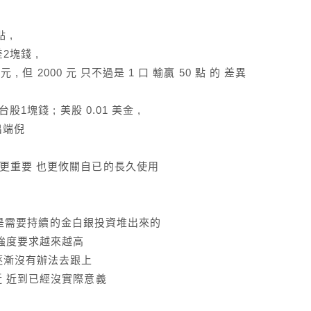
 ,
2塊錢 ,
, 但 2000 元 只不過是 1 口 輸贏 50 點 的 差異
塊錢 ; 美股 0.01 美金 ,
出端倪
會更重要 也更攸關自已的長久使用
品質 是需要持續的金白銀投資堆出來的
統強度要求越來越高
逐漸沒有辦法去跟上
近 近到已經沒實際意義