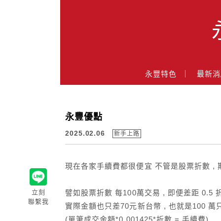
Main Menu
永豐特色
最新消
永豐業務經理杜昭逸Blog
永豐優點
2025.02.06
新手上路
現在各家手續費都很便宜 不管是股票折數 , 
立刻
譬如股票折數 每100萬交易 , 即便差距 0.5 折
聯繫我
實際金額也只差70元新台幣 , 也就是100 萬只有
(單筆成交金額*0.001425*折數 = 手續費)