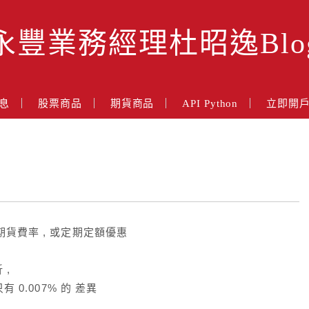
永豐業務經理杜昭逸Blo
息
股票商品
期貨商品
API Python
立即開
期貨費率 , 或定期定額優惠
 ,
 0.007% 的 差異