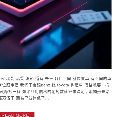
容 功能 品質 細節 還有 未來 各自不同 就像買車 有不同的車
跟定價 我們不會跟benz 說 toyota 也是車 價格就要一樣
價格就應該一樣 如果只用價格的絕對數值來做決定 , 那顯然是給
落伍了 因為早就夠低了...
READ MORE