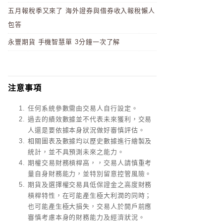
五月報稅季又來了 海外證券與借券收入報稅懶人
包答
永豐期貨 手機智慧單 3分鐘一次了解
注意事項
任何系統參數需由交易人自行設定。
過去的績效數據並不代表未來獲利，交易
人還是要依據本身狀況做好審慎評估。
相關圖表及數據均以歷史數據進行繪製及
統計，並不具預測未來之能力。
期權交易財務槓桿高，，交易人請慎重考
量自身財務能力，並特別留意控管風險。
期貨及選擇權交易具低保證金之高度財務
槓桿特性，在可能產生極大利潤的同時；
也可能產生極大損失，交易人於開戶前應
審慎考慮本身的財務能力及經濟狀況。