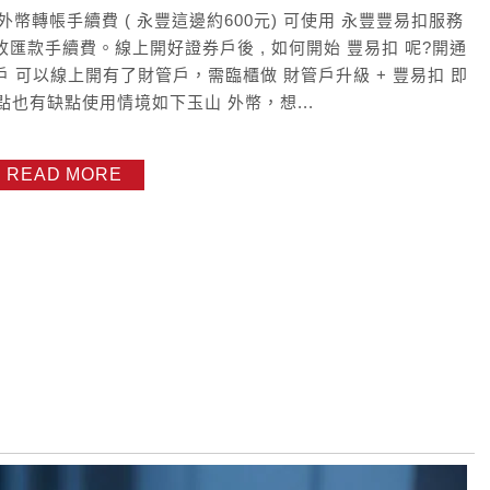
外幣轉帳手續費 ( 永豐這邊約600元) 可使用 永豐豐易扣服務
匯款手續費。線上開好證券戶後 , 如何開始 豐易扣 呢?開通
 可以線上開有了財管戶，需臨櫃做 財管戶升級 + 豐易扣 即
優點也有缺點使用情境如下玉山 外幣，想...
READ MORE