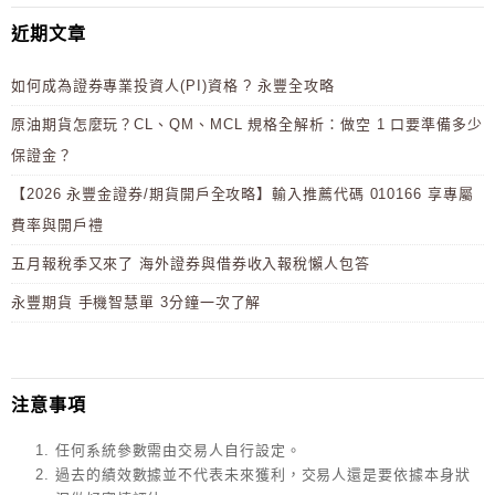
近期文章
如何成為證券專業投資人(PI)資格 ? 永豐全攻略
原油期貨怎麼玩？CL、QM、MCL 規格全解析：做空 1 口要準備多少
保證金？
【2026 永豐金證券/期貨開戶全攻略】輸入推薦代碼 010166 享專屬
費率與開戶禮
五月報稅季又來了 海外證券與借券收入報稅懶人包答
永豐期貨 手機智慧單 3分鐘一次了解
注意事項
任何系統參數需由交易人自行設定。
過去的績效數據並不代表未來獲利，交易人還是要依據本身狀