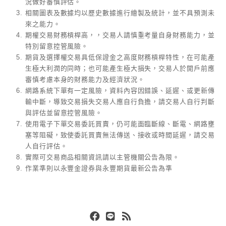
況做好審慎評估。
相關圖表及數據均以歷史數據進行繪製及統計，並不具預測未
來之能力。
期權交易財務槓桿高，，交易人請慎重考量自身財務能力，並
特別留意控管風險。
期貨及選擇權交易具低保證金之高度財務槓桿特性，在可能產
生極大利潤的同時；也可能產生極大損失，交易人於開戶前應
審慎考慮本身的財務能力及經濟狀況。
網路系統下單有一定風險，資料內容因錯誤、延遲、或更新傳
輸中斷，導致交易損失交易人應自行負擔，請交易人自行判斷
與評估並留意控管風險。
使用電子下單交易委託買賣，仍可能面臨斷線、斷電、網路壅
塞等阻礙，致使委託買賣無法傳送、接收或時間延遲，請交易
人自行評估。
實際可交易商品相關資訊請以主管機關公告為限。
作業準則以永豐金證券與永豐期貨最新公告為準