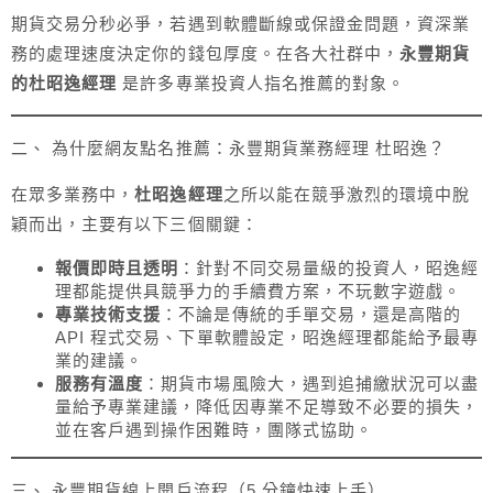
期貨交易分秒必爭，若遇到軟體斷線或保證金問題，資深業
務的處理速度決定你的錢包厚度。在各大社群中，
永豐期貨
的杜昭逸經理
是許多專業投資人指名推薦的對象。
二、 為什麼網友點名推薦：永豐期貨業務經理 杜昭逸？
在眾多業務中，
杜昭逸經理
之所以能在競爭激烈的環境中脫
穎而出，主要有以下三個關鍵：
報價即時且透明
：針對不同交易量級的投資人，昭逸經
理都能提供具競爭力的手續費方案，不玩數字遊戲。
專業技術支援
：不論是傳統的手單交易，還是高階的
API 程式交易、下單軟體設定，昭逸經理都能給予最專
業的建議。
服務有溫度
：期貨市場風險大，遇到追捕繳狀況可以盡
量給予專業建議，降低因專業不足導致不必要的損失，
並在客戶遇到操作困難時，團隊式協助。
三、 永豐期貨線上開戶流程（5 分鐘快速上手）