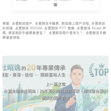
論
標籤:
永豐期貨開戶
,
永豐期貨手續費
,
期貨線上開戶流程
,
永豐期貨
杜昭逸
,
永豐期貨 010166
,
永豐期貨 PTT 推薦
,
永豐期貨 Dcard 評
價
,
哪家期貨手續費最便宜？
,
永豐期貨開戶要多久？
,
永豐期貨手續
費優惠領取
上 / 下一篇文章
上一篇文章
永豐金證券杜昭逸｜20年頂尖證券期貨專家，連年全台頂尖
獲獎的開戶首選