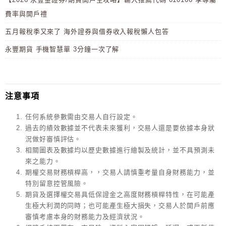
費率與開戶禮
五月報稅季又來了 海外證券與借券收入報稅懶人包答
永豐期貨 手機智慧單 3分鐘一次了解
注意事項
任何系統參數需由交易人自行設定。
過去的績效數據並不代表未來獲利，交易人還是要依據本身狀
況做好審慎評估。
相關圖表及數據均以歷史數據進行繪製及統計，並不具預測未
來之能力。
期權交易財務槓桿高，，交易人請慎重考量自身財務能力，並
特別留意控管風險。
期貨及選擇權交易具低保證金之高度財務槓桿特性，在可能產
生極大利潤的同時；也可能產生極大損失，交易人於開戶前應
審慎考慮本身的財務能力及經濟狀況。