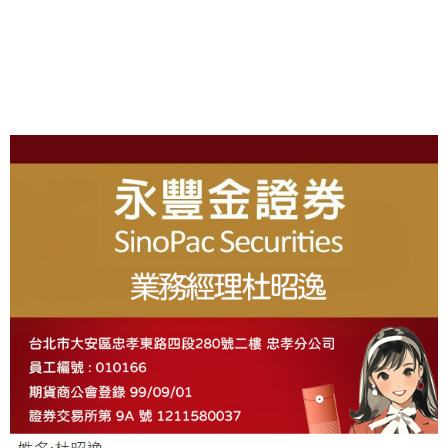
L
T
E
R
N
A
T
I
About
V
E
: