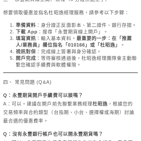
想要領取優惠並指名杜昭逸經理服務，請參考以下步驟：
準備資料
：身分證正反面影本、第二證件、銀行存摺。
下載 App
：搜尋「永豐期貨線上開戶」。
填寫資訊
：輸入基本資料，
最重要的一步：在「推薦
人/業務員」欄位指名
「010166」或
「杜昭逸」
。
視訊對保
：完成線上簽署與身分確認。
開戶完成
：等待審核通過後，杜昭逸經理團隊會主動聯
繫您確認手續費與軟體權限。
四、 常見問題 (Q&A)
Q：永豐期貨開戶手續費可以談嗎？
A：可以。建議在開戶前先聯繫業務經理
杜昭逸
，根據您的
交易頻率與合約類型（台指期、小台、選擇權或海期）討論
最合適的優惠費率。
Q：沒有永豐銀行帳戶也可以開永豐期貨嗎？