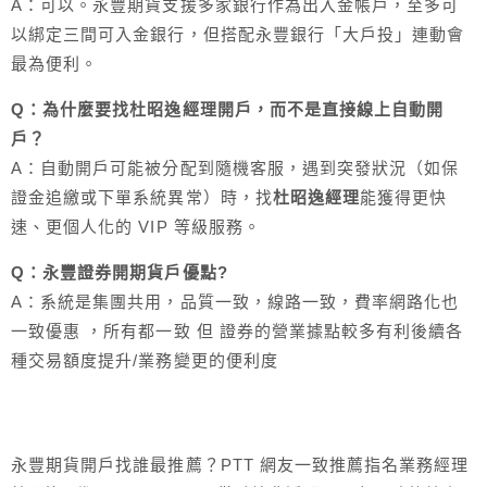
A：可以。永豐期貨支援多家銀行作為出入金帳戶，至多可
以綁定三間可入金銀行，但搭配永豐銀行「大戶投」連動會
最為便利。
Q：為什麼要找杜昭逸經理開戶，而不是直接線上自動開
戶？
A：自動開戶可能被分配到隨機客服，遇到突發狀況（如保
證金追繳或下單系統異常）時，找
杜昭逸經理
能獲得更快
速、更個人化的 VIP 等級服務。
Q：永豐證券開期貨戶優點?
A：系統是集團共用，品質一致，線路一致，費率網路化也
一致優惠 ，所有都一致 但 證券的營業據點較多有利後續各
種交易額度提升/業務變更的便利度
永豐期貨開戶找誰最推薦？PTT 網友一致推薦指名業務經理