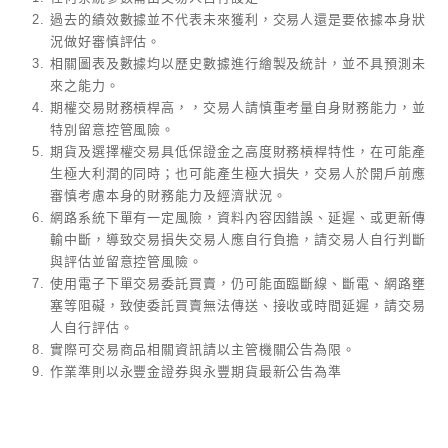
過去的績效數據並不代表未來獲利，交易人還是要依據本身狀
況做好審慎評估。
相關圖表及數據均以歷史數據進行繪製及統計，並不具預測未
來之能力。
期權交易財務槓桿高，，交易人請慎重考量自身財務能力，並
特別留意控管風險。
期貨及選擇權交易具低保證金之高度財務槓桿特性，在可能產
生極大利潤的同時；也可能產生極大損失，交易人於開戶前應
審慎考慮本身的財務能力及經濟狀況。
網路系統下單有一定風險，資料內容因錯誤、延遲、或更新傳
輸中斷，導致交易損失交易人應自行負擔，請交易人自行判斷
與評估並留意控管風險。
使用電子下單交易委託買賣，仍可能面臨斷線、斷電、網路壅
塞等阻礙，致使委託買賣無法傳送、接收或時間延遲，請交易
人自行評估。
實際可交易商品相關資訊請以主管機關公告為限。
作業準則以永豐金證券與永豐期貨最新公告為準