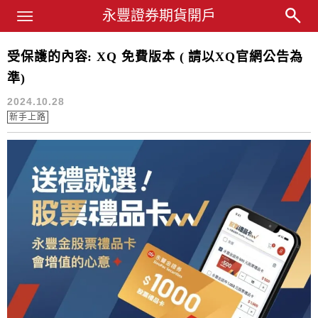
Main Menu
永豐業務經理杜昭逸Blog
永豐證券期貨開戶
受保護的內容: XQ 免費版本 ( 請以XQ官網公告為
xq
準)
2024.10.28
新手上路