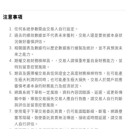
注意事項
任何系統參數需由交易人自行設定。
過去的績效數據並不代表未來獲利，交易人還是要依據本身狀
況做好審慎評估。
相關圖表及數據均以歷史數據進行繪製及統計，並不具預測未
來之能力。
期權交易財務槓桿高，，交易人請慎重考量自身財務能力，並
特別留意控管風險。
期貨及選擇權交易具低保證金之高度財務槓桿特性，在可能產
生極大利潤的同時；也可能產生極大損失，交易人於開戶前應
審慎考慮本身的財務能力及經濟狀況。
網路系統下單有一定風險，資料內容因錯誤、延遲、或更新傳
輸中斷，導致交易損失交易人應自行負擔，請交易人自行判斷
與評估並留意控管風險。
使用電子下單交易委託買賣，仍可能面臨斷線、斷電、網路壅
塞等阻礙，致使委託買賣無法傳送、接收或時間延遲，請交易
人自行評估。