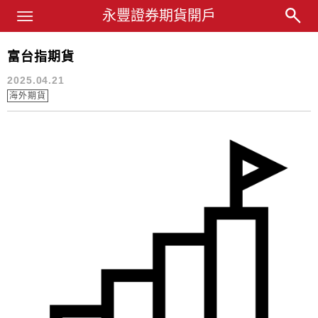
Main Menu
永豐業務經理杜昭逸Blog
永豐證券期貨開戶
富台指期貨
stwn
2025.04.21
海外期貨