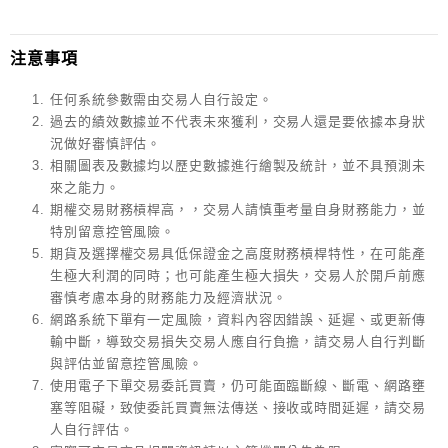
注意事項
任何系統參數需由交易人自行設定。
過去的績效數據並不代表未來獲利，交易人還是要依據本身狀
況做好審慎評估。
相關圖表及數據均以歷史數據進行繪製及統計，並不具預測未
來之能力。
期權交易財務槓桿高，，交易人請慎重考量自身財務能力，並
特別留意控管風險。
期貨及選擇權交易具低保證金之高度財務槓桿特性，在可能產
生極大利潤的同時；也可能產生極大損失，交易人於開戶前應
審慎考慮本身的財務能力及經濟狀況。
網路系統下單有一定風險，資料內容因錯誤、延遲、或更新傳
輸中斷，導致交易損失交易人應自行負擔，請交易人自行判斷
與評估並留意控管風險。
使用電子下單交易委託買賣，仍可能面臨斷線、斷電、網路壅
塞等阻礙，致使委託買賣無法傳送、接收或時間延遲，請交易
人自行評估。