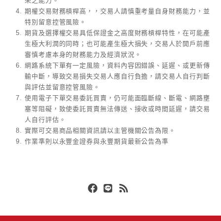
來之能力。
期權交易財務槓桿高，，交易人請慎重考量自身財務能力，並
特別留意控管風險。
期貨及選擇權交易具低保證金之高度財務槓桿特性，在可能產
生極大利潤的同時；也可能產生極大損失，交易人於開戶前應
審慎考慮本身的財務能力及經濟狀況。
網路系統下單有一定風險，資料內容因錯誤、延遲、或更新傳
輸中斷，導致交易損失交易人應自行負擔，請交易人自行判斷
與評估並留意控管風險。
使用電子下單交易委託買賣，仍可能面臨斷線、斷電、網路壅
塞等阻礙，致使委託買賣無法傳送、接收或時間延遲，請交易
人自行評估。
實際可交易商品相關資訊請以主管機關公告為限。
作業準則以永豐金證券與永豐期貨最新公告為準
Facebook
Line
RSS