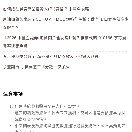
如何成為證券專業投資人(PI)資格 ? 永豐全攻略
原油期貨怎麼玩？CL、QM、MCL 規格全解析：做空 1 口要準備多少
保證金？
【2026 永豐金證券/期貨開戶全攻略】輸入推薦代碼 010166 享專屬
費率與開戶禮
五月報稅季又來了 海外證券與借券收入報稅懶人包答
永豐期貨 手機智慧單 3分鐘一次了解
注意事項
任何系統參數需由交易人自行設定。
過去的績效數據並不代表未來獲利，交易人還是要依據本身狀
況做好審慎評估。
相關圖表及數據均以歷史數據進行繪製及統計，並不具預測未