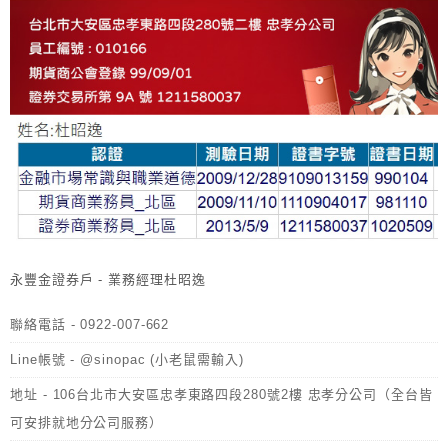
永豐金證券戶 - 業務經理杜昭逸
聯絡電話 - 0922-007-662
Line帳號 - @sinopac (小老鼠需輸入)
地址 - 106台北市大安區忠孝東路四段280號2樓 忠孝分公司（全台皆
可安排就地分公司服務）