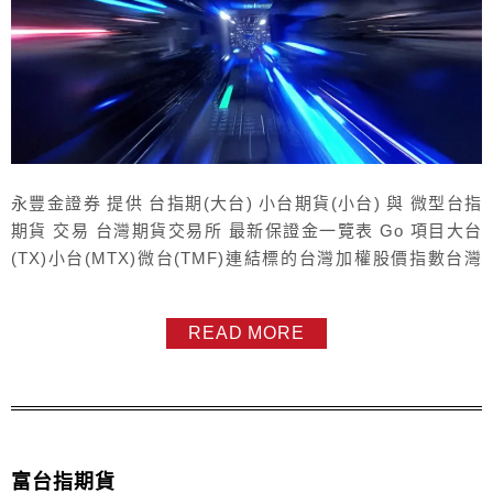
永豐金證券 提供 台指期(大台) 小台期貨(小台) 與 微型台指
期貨 交易 台灣期貨交易所 最新保證金一覽表 Go 項目大台
(TX)小台(MTX)微台(TMF)連結標的台灣加權股價指數台灣
加權股價指數台灣加權股價指數契約乘數(一點多少錢)200元
50元10元原始保證金89,000元80,500元13,650元維持保證金
READ MORE
247,000元68,250元17,800元合約價值*(台幣)成交價*200成
交...
富台指期貨