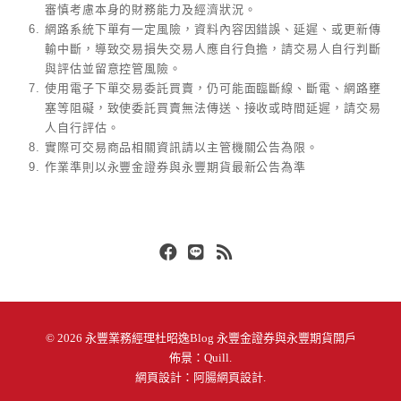
審慎考慮本身的財務能力及經濟狀況。
網路系統下單有一定風險，資料內容因錯誤、延遲、或更新傳
輸中斷，導致交易損失交易人應自行負擔，請交易人自行判斷
與評估並留意控管風險。
使用電子下單交易委託買賣，仍可能面臨斷線、斷電、網路壅
塞等阻礙，致使委託買賣無法傳送、接收或時間延遲，請交易
人自行評估。
實際可交易商品相關資訊請以主管機關公告為限。
作業準則以永豐金證券與永豐期貨最新公告為準
Facebook
Line
RSS
© 2026
永豐業務經理杜昭逸Blog 永豐金證券與永豐期貨開戶
佈景：
Quill
.
網頁設計：
阿腸網頁設計
.