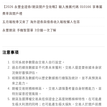
【2026 永豐金證券/期貨開戶全攻略】輸入推薦代碼 010166 享專屬
費率與開戶禮
五月報稅季又來了 海外證券與借券收入報稅懶人包答
永豐期貨 手機智慧單 3分鐘一次了解
注意事項
任何系統參數需由交易人自行設定。
過去的績效數據並不代表未來獲利，交易人還是要依據本身狀
況做好審慎評估。
相關圖表及數據均以歷史數據進行繪製及統計，並不具預測未
來之能力。
期權交易財務槓桿高，，交易人請慎重考量自身財務能力，並
特別留意控管風險。
期貨及選擇權交易具低保證金之高度財務槓桿特性，在可能產
生極大利潤的同時；也可能產生極大損失，交易人於開戶前應