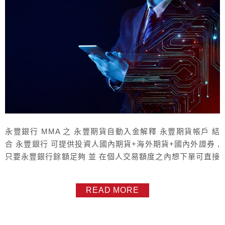
永豐銀行 MMA 之 永豐期貨自動入金解釋 永豐期貨帳戶 結
合 永豐銀行 可提供投資人國內期貨+海外期貨+國內外證券 ,
只要永豐銀行餘額足夠 並 在個人交易額度之內想下單可直接
委託新倉下單 . 永豐會自動幫你入金與換匯 , 24 小時生效 期
貨舉例 新倉下單,需要10萬元台幣,期貨虛擬保證金專戶內餘
READ MORE
額是 0 元此時只要銀行餘額有10萬元 , 新倉委託下單的瞬間
就會自動幫你把這 10 萬元抓到保證...