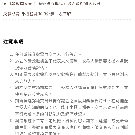
五月報稅季又來了 海外證券與借券收入報稅懶人包答
永豐期貨 手機智慧單 3分鐘一次了解
注意事項
任何系統參數需由交易人自行設定。
過去的績效數據並不代表未來獲利，交易人還是要依據本身狀
況做好審慎評估。
相關圖表及數據均以歷史數據進行繪製及統計，並不具預測未
來之能力。
期權交易財務槓桿高，，交易人請慎重考量自身財務能力，並
特別留意控管風險。
期貨及選擇權交易具低保證金之高度財務槓桿特性，在可能產
生極大利潤的同時；也可能產生極大損失，交易人於開戶前應
審慎考慮本身的財務能力及經濟狀況。
網路系統下單有一定風險，資料內容因錯誤、延遲、或更新傳
輸中斷，導致交易損失交易人應自行負擔，請交易人自行判斷
與評估並留意控管風險。