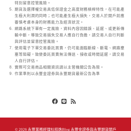
特別留意控管風險。
期貨及選擇權交易具低保證金之高度財務槓桿特性，在可能產
生極大利潤的同時；也可能產生極大損失，交易人於開戶前應
審慎考慮本身的財務能力及經濟狀況。
網路系統下單有一定風險，資料內容因錯誤、延遲、或更新傳
輸中斷，導致交易損失交易人應自行負擔，請交易人自行判斷
與評估並留意控管風險。
使用電子下單交易委託買賣，仍可能面臨斷線、斷電、網路壅
塞等阻礙，致使委託買賣無法傳送、接收或時間延遲，請交易
人自行評估。
實際可交易商品相關資訊請以主管機關公告為限。
作業準則以永豐金證券與永豐期貨最新公告為準
Facebook
Line
RSS
© 2026
永豐業務經理杜昭逸Blog 永豐金證券與永豐期貨開戶