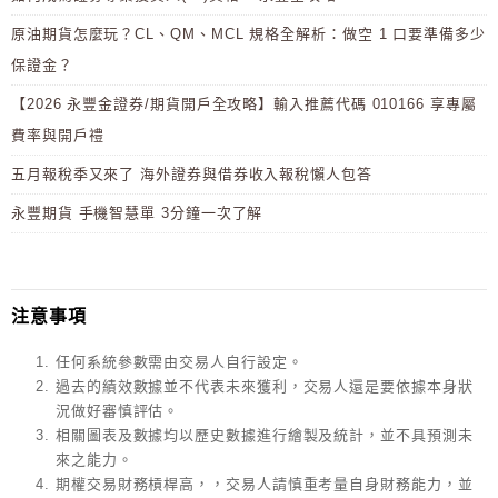
原油期貨怎麼玩？CL、QM、MCL 規格全解析：做空 1 口要準備多少
保證金？
【2026 永豐金證券/期貨開戶全攻略】輸入推薦代碼 010166 享專屬
費率與開戶禮
五月報稅季又來了 海外證券與借券收入報稅懶人包答
永豐期貨 手機智慧單 3分鐘一次了解
注意事項
任何系統參數需由交易人自行設定。
過去的績效數據並不代表未來獲利，交易人還是要依據本身狀
況做好審慎評估。
相關圖表及數據均以歷史數據進行繪製及統計，並不具預測未
來之能力。
期權交易財務槓桿高，，交易人請慎重考量自身財務能力，並