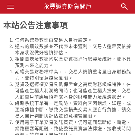
Main Menu
永豐證券期貨開戶
永豐業務經理杜昭逸Blog
本站公告注意事項
任何系統參數需由交易人自行設定。
過去的績效數據並不代表未來獲利，交易人還是要依據
本身狀況做好審慎評估。
相關圖表及數據均以歷史數據進行繪製及統計，並不具
預測未來之能力。
期權交易財務槓桿高，，交易人請慎重考量自身財務能
力，並特別留意控管風險。
期貨及選擇權交易具低保證金之高度財務槓桿特性，在
可能產生極大利潤的同時；也可能產生極大損失，交易
人於開戶前應審慎考慮本身的財務能力及經濟狀況。
網路系統下單有一定風險，資料內容因錯誤、延遲、或
更新傳輸中斷，導致交易損失交易人應自行負擔，請交
易人自行判斷與評估並留意控管風險。
使用電子下單交易委託買賣，仍可能面臨斷線、斷電、
網路壅塞等阻礙，致使委託買賣無法傳送、接收或時間
延遲，請交易人自行評估。