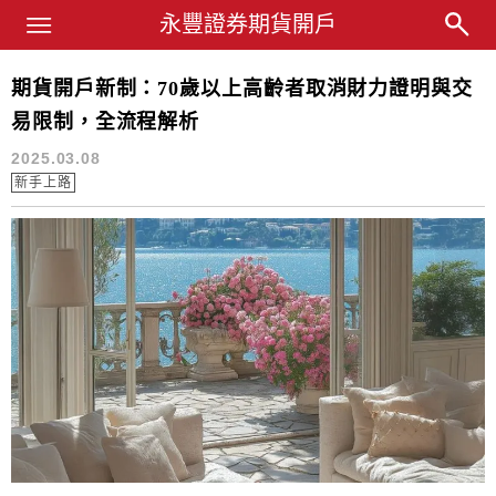
Main Menu
永豐業務經理杜昭逸Blog
永豐證券期貨開戶
期貨開戶新制：70歲以上高齡者取消財力證明與交
70歲
易限制，全流程解析
2025.03.08
新手上路