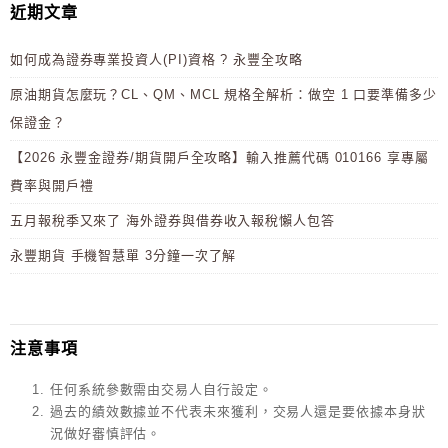
近期文章
如何成為證券專業投資人(PI)資格 ? 永豐全攻略
原油期貨怎麼玩？CL、QM、MCL 規格全解析：做空 1 口要準備多少
保證金？
【2026 永豐金證券/期貨開戶全攻略】輸入推薦代碼 010166 享專屬
費率與開戶禮
五月報稅季又來了 海外證券與借券收入報稅懶人包答
永豐期貨 手機智慧單 3分鐘一次了解
注意事項
任何系統參數需由交易人自行設定。
過去的績效數據並不代表未來獲利，交易人還是要依據本身狀
況做好審慎評估。