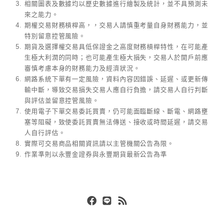
相關圖表及數據均以歷史數據進行繪製及統計，並不具預測未
來之能力。
期權交易財務槓桿高，，交易人請慎重考量自身財務能力，並
特別留意控管風險。
期貨及選擇權交易具低保證金之高度財務槓桿特性，在可能產
生極大利潤的同時；也可能產生極大損失，交易人於開戶前應
審慎考慮本身的財務能力及經濟狀況。
網路系統下單有一定風險，資料內容因錯誤、延遲、或更新傳
輸中斷，導致交易損失交易人應自行負擔，請交易人自行判斷
與評估並留意控管風險。
使用電子下單交易委託買賣，仍可能面臨斷線、斷電、網路壅
塞等阻礙，致使委託買賣無法傳送、接收或時間延遲，請交易
人自行評估。
實際可交易商品相關資訊請以主管機關公告為限。
作業準則以永豐金證券與永豐期貨最新公告為準
Facebook
Line
RSS