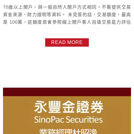
70歲以上開戶，與一般自然人開戶方式相同。不需提供交易
資金來源、財力證明等資料。 未見簽的話，交易額度，最高
是 100萬，這額度是會參照線上開戶客人自填交易能力評估
表去分。 見簽之後 , 在分數落點內 , 入金多少就可以交易額
度調整到多少何謂分數落點 ? 新開戶時，線上開戶有填 交易
READ MORE
能力評估表，這張表有分數，若最終分數是61分以上，入金
多少，額度就多少41～60分，交易額度 打7折40分以下，交
易...
About