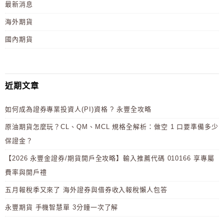
最新消息
海外期貨
國內期貨
近期文章
如何成為證券專業投資人(PI)資格 ? 永豐全攻略
原油期貨怎麼玩？CL、QM、MCL 規格全解析：做空 1 口要準備多少
保證金？
【2026 永豐金證券/期貨開戶全攻略】輸入推薦代碼 010166 享專屬
費率與開戶禮
五月報稅季又來了 海外證券與借券收入報稅懶人包答
永豐期貨 手機智慧單 3分鐘一次了解