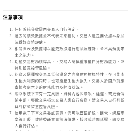
注意事項
任何系統參數需由交易人自行設定。
過去的績效數據並不代表未來獲利，交易人還是要依據本身狀
況做好審慎評估。
相關圖表及數據均以歷史數據進行繪製及統計，並不具預測未
來之能力。
期權交易財務槓桿高，，交易人請慎重考量自身財務能力，並
特別留意控管風險。
期貨及選擇權交易具低保證金之高度財務槓桿特性，在可能產
生極大利潤的同時；也可能產生極大損失，交易人於開戶前應
審慎考慮本身的財務能力及經濟狀況。
網路系統下單有一定風險，資料內容因錯誤、延遲、或更新傳
輸中斷，導致交易損失交易人應自行負擔，請交易人自行判斷
與評估並留意控管風險。
使用電子下單交易委託買賣，仍可能面臨斷線、斷電、網路壅
塞等阻礙，致使委託買賣無法傳送、接收或時間延遲，請交易
人自行評估。