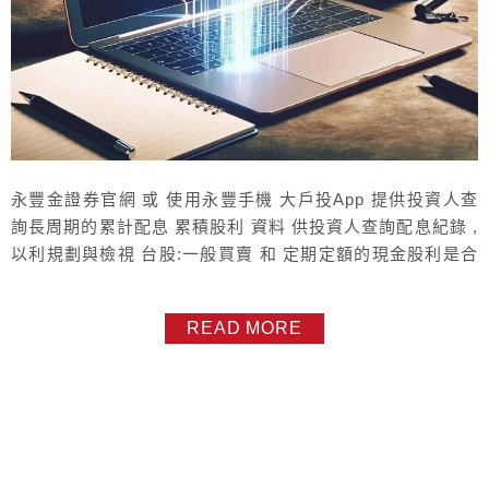
永豐金證券官網 或 使用永豐手機 大戶投App 提供投資人查
詢長周期的累計配息 累積股利 資料 供投資人查詢配息紀錄 ,
以利規劃與檢視 台股:一般買賣 和 定期定額的現金股利是合
併。 現金股利，最早從 2021/01/01開始查，每次查詢期間長
度 最長 3年，查詢路徑：登入 官網 >>選 姓氏圖案 >>交易
READ MORE
帳務 >>我的豐存股 >>選 台股帳號 >>股利，或 手機大戶投
App >> 帳務 >>...