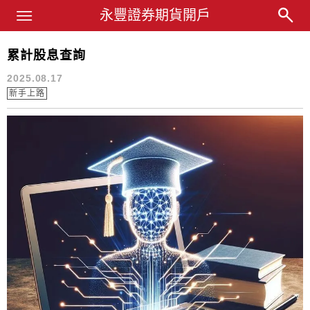
Main Menu
永豐業務經理杜昭逸Blog
永豐證券期貨開戶
累計股息查詢
配息
2025.08.17
新手上路