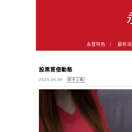
Main Menu
永豐業務經理杜昭逸Blog
永豐特色
最新消
股票質借動態
質借
2025.04.06
新手上路