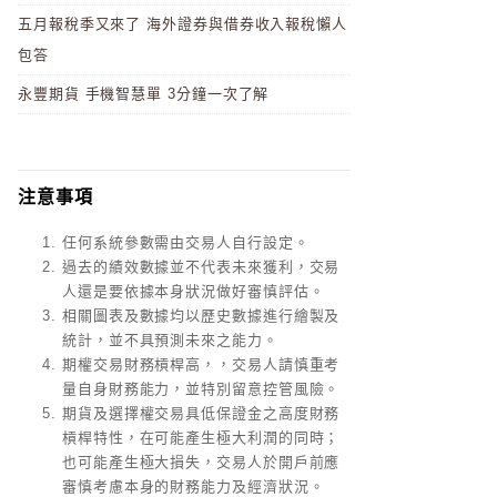
五月報稅季又來了 海外證券與借券收入報稅懶人
包答
永豐期貨 手機智慧單 3分鐘一次了解
注意事項
任何系統參數需由交易人自行設定。
過去的績效數據並不代表未來獲利，交易
人還是要依據本身狀況做好審慎評估。
相關圖表及數據均以歷史數據進行繪製及
統計，並不具預測未來之能力。
期權交易財務槓桿高，，交易人請慎重考
量自身財務能力，並特別留意控管風險。
期貨及選擇權交易具低保證金之高度財務
槓桿特性，在可能產生極大利潤的同時；
也可能產生極大損失，交易人於開戶前應
審慎考慮本身的財務能力及經濟狀況。