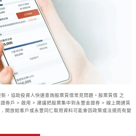
更新，協助投資人快速查詢股票質借常見問題。股票質借 之
設證券戶 > 啟用 > 建議把股票集中到永豐金證券 > 線上開通質
理 , 開放給客戶或永豐同仁取用資料可能會因政策或法規而有變