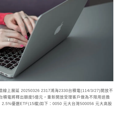
上展延 20250326 2317鴻海2330台積電(114/3/27)開放不
2330台積電將釋出額度5億元，重新開放受理客戶做為不限用途擔
2.5%優選ETF(15檔)如下：0050 元大台灣500056 元大高股