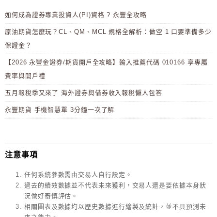
如何成為證券專業投資人(PI)資格 ? 永豐全攻略
原油期貨怎麼玩？CL、QM、MCL 規格全解析：做空 1 口要準備多少
保證金？
【2026 永豐金證券/期貨開戶全攻略】輸入推薦代碼 010166 享專屬
費率與開戶禮
五月報稅季又來了 海外證券與借券收入報稅懶人包答
永豐期貨 手機智慧單 3分鐘一次了解
注意事項
任何系統參數需由交易人自行設定。
過去的績效數據並不代表未來獲利，交易人還是要依據本身狀
況做好審慎評估。
相關圖表及數據均以歷史數據進行繪製及統計，並不具預測未