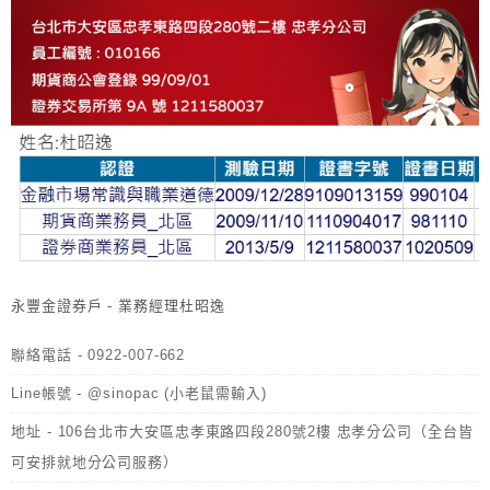
永豐金證券戶 - 業務經理杜昭逸
聯絡電話 - 0922-007-662
Line帳號 - @sinopac (小老鼠需輸入)
地址 - 106台北市大安區忠孝東路四段280號2樓 忠孝分公司（全台皆
可安排就地分公司服務）