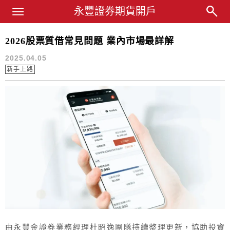
Main Menu
永豐業務經理杜昭逸Blog
永豐證券期貨開戶
2026股票質借常見問題 業內市場最詳解
質借問題
2025.04.05
新手上路
由永豐金證券業務經理杜昭逸團隊持續整理更新，協助投資