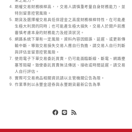
來之能力。
期權交易財務槓桿高，，交易人請慎重考量自身財務能力，並
特別留意控管風險。
期貨及選擇權交易具低保證金之高度財務槓桿特性，在可能產
生極大利潤的同時；也可能產生極大損失，交易人於開戶前應
審慎考慮本身的財務能力及經濟狀況。
網路系統下單有一定風險，資料內容因錯誤、延遲、或更新傳
輸中斷，導致交易損失交易人應自行負擔，請交易人自行判斷
與評估並留意控管風險。
使用電子下單交易委託買賣，仍可能面臨斷線、斷電、網路壅
塞等阻礙，致使委託買賣無法傳送、接收或時間延遲，請交易
人自行評估。
實際可交易商品相關資訊請以主管機關公告為限。
作業準則以永豐金證券與永豐期貨最新公告為準
Facebook
Line
RSS