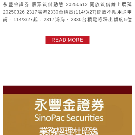
永豐金證券 股票質借動態 20250512 開放質借線上展延
20250326 2317鴻海2330台積電(114/3/27)開放不限用途申
請。114/3/27起，2317鴻海、2330台積電將釋出額度5億
元，重新開放受理客戶做為不限用途擔保品申請借款 4/1 新
增，優選ETF (有15檔)：2.5%優選ETF(15檔)如下：0050
READ MORE
元大台灣500056 元大高股息006208 富邦台50006...
About