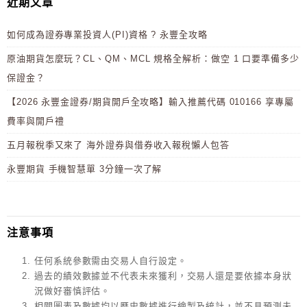
近期文章
如何成為證券專業投資人(PI)資格 ? 永豐全攻略
原油期貨怎麼玩？CL、QM、MCL 規格全解析：做空 1 口要準備多少
保證金？
【2026 永豐金證券/期貨開戶全攻略】輸入推薦代碼 010166 享專屬
費率與開戶禮
五月報稅季又來了 海外證券與借券收入報稅懶人包答
永豐期貨 手機智慧單 3分鐘一次了解
注意事項
任何系統參數需由交易人自行設定。
過去的績效數據並不代表未來獲利，交易人還是要依據本身狀
況做好審慎評估。
相關圖表及數據均以歷史數據進行繪製及統計，並不具預測未