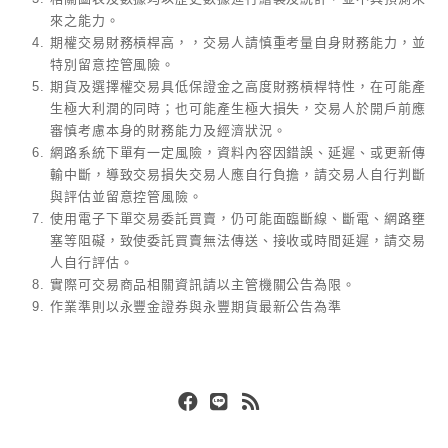
來之能力。
期權交易財務槓桿高，，交易人請慎重考量自身財務能力，並
特別留意控管風險。
期貨及選擇權交易具低保證金之高度財務槓桿特性，在可能產
生極大利潤的同時；也可能產生極大損失，交易人於開戶前應
審慎考慮本身的財務能力及經濟狀況。
網路系統下單有一定風險，資料內容因錯誤、延遲、或更新傳
輸中斷，導致交易損失交易人應自行負擔，請交易人自行判斷
與評估並留意控管風險。
使用電子下單交易委託買賣，仍可能面臨斷線、斷電、網路壅
塞等阻礙，致使委託買賣無法傳送、接收或時間延遲，請交易
人自行評估。
實際可交易商品相關資訊請以主管機關公告為限。
作業準則以永豐金證券與永豐期貨最新公告為準
Facebook
Line
RSS