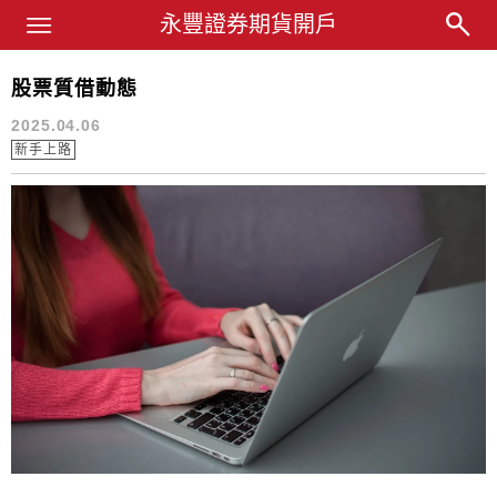
Main Menu
永豐業務經理杜昭逸Blog
永豐證券期貨開戶
股票質借動態
質借利率
2025.04.06
新手上路