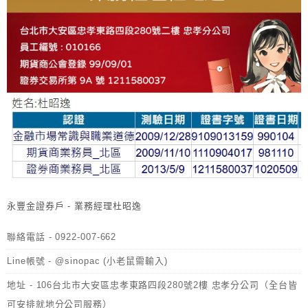
永豐金證券戶 - 業務經理杜昭逸
聯絡電話 - 0922-007-662
Line帳號 - @sinopac (小老鼠需輸入)
地址 - 106台北市大安區忠孝東路四段280號2樓 忠孝分公司（全台皆
可安排就地分公司服務）