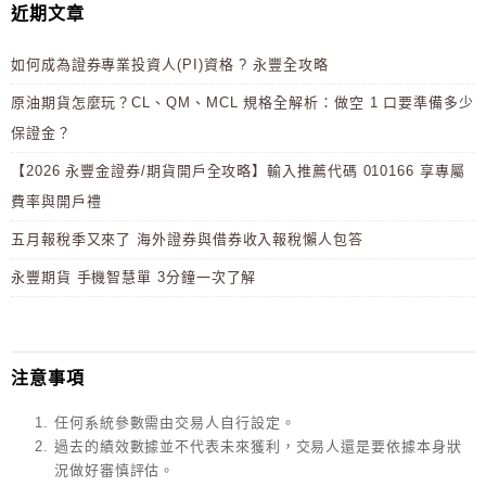
近期文章
如何成為證券專業投資人(PI)資格 ? 永豐全攻略
原油期貨怎麼玩？CL、QM、MCL 規格全解析：做空 1 口要準備多少
保證金？
【2026 永豐金證券/期貨開戶全攻略】輸入推薦代碼 010166 享專屬
費率與開戶禮
五月報稅季又來了 海外證券與借券收入報稅懶人包答
永豐期貨 手機智慧單 3分鐘一次了解
注意事項
任何系統參數需由交易人自行設定。
過去的績效數據並不代表未來獲利，交易人還是要依據本身狀
況做好審慎評估。