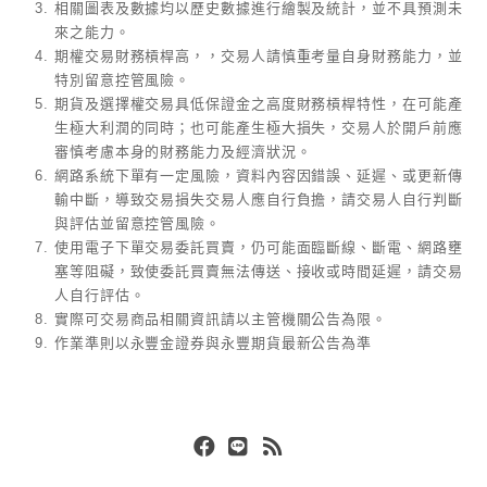
相關圖表及數據均以歷史數據進行繪製及統計，並不具預測未
來之能力。
期權交易財務槓桿高，，交易人請慎重考量自身財務能力，並
特別留意控管風險。
期貨及選擇權交易具低保證金之高度財務槓桿特性，在可能產
生極大利潤的同時；也可能產生極大損失，交易人於開戶前應
審慎考慮本身的財務能力及經濟狀況。
網路系統下單有一定風險，資料內容因錯誤、延遲、或更新傳
輸中斷，導致交易損失交易人應自行負擔，請交易人自行判斷
與評估並留意控管風險。
使用電子下單交易委託買賣，仍可能面臨斷線、斷電、網路壅
塞等阻礙，致使委託買賣無法傳送、接收或時間延遲，請交易
人自行評估。
實際可交易商品相關資訊請以主管機關公告為限。
作業準則以永豐金證券與永豐期貨最新公告為準
Facebook
Line
RSS