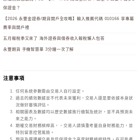
保證金？
【2026 永豐金證券/期貨開戶全攻略】輸入推薦代碼 010166 享專屬
費率與開戶禮
五月報稅季又來了 海外證券與借券收入報稅懶人包答
永豐期貨 手機智慧單 3分鐘一次了解
注意事項
任何系統參數需由交易人自行設定。
過去的績效數據並不代表未來獲利，交易人還是要依據本身狀
況做好審慎評估。
相關圖表及數據均以歷史數據進行繪製及統計，並不具預測未
來之能力。
期權交易財務槓桿高，，交易人請慎重考量自身財務能力，並
特別留意控管風險。
期貨及選擇權交易具低保證金之高度財務槓桿特性，在可能產