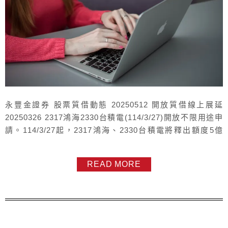
永豐金證券 股票質借動態 20250512 開放質借線上展延
20250326 2317鴻海2330台積電(114/3/27)開放不限用途申
請。114/3/27起，2317鴻海、2330台積電將釋出額度5億
元，重新開放受理客戶做為不限用途擔保品申請借款 4/1 新
增，優選ETF (有15檔)：2.5%優選ETF(15檔)如下：0050
READ MORE
元大台灣500056 元大高股息006208 富邦台50006...