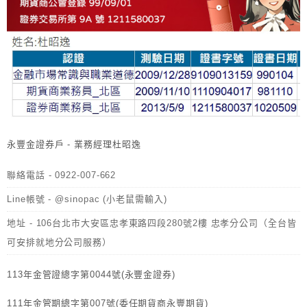
永豐金證券戶 - 業務經理杜昭逸
聯絡電話 - 0922-007-662
Line帳號 - @sinopac (小老鼠需輸入)
地址 - 106台北市大安區忠孝東路四段280號2樓 忠孝分公司（全台皆
可安排就地分公司服務）
113年金管證總字第0044號(永豐金證券)
111年金管期總字第007號(委任期貨商永豐期貨)