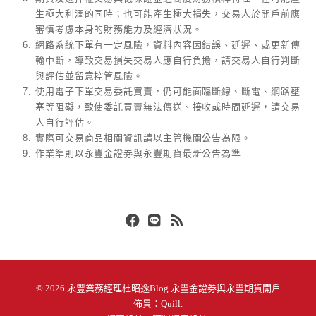
生極大利潤的同時；也可能產生極大損失，交易人於開戶前應
審慎考慮本身的財務能力及經濟狀況。
網路系統下單有一定風險，資料內容因錯誤、延遲、或更新傳
輸中斷，導致交易損失交易人應自行負擔，請交易人自行判斷
與評估並留意控管風險。
使用電子下單交易委託買賣，仍可能面臨斷線、斷電、網路壅
塞等阻礙，致使委託買賣無法傳送、接收或時間延遲，請交易
人自行評估。
實際可交易商品相關資訊請以主管機關公告為限。
作業準則以永豐金證券與永豐期貨最新公告為準
Facebook
Line
RSS
© 2026
永豐業務經理杜昭逸Blog 永豐金證券與永豐期貨開戶
佈景：
Quill
.