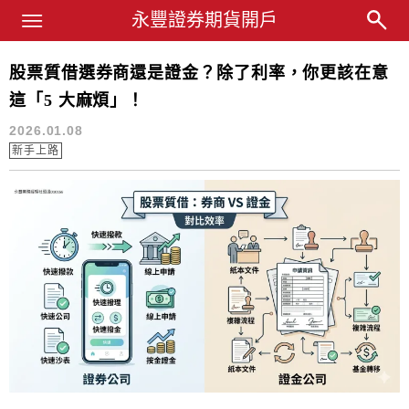
Main Menu
永豐業務經理杜昭逸Blog
永豐證券期貨開戶
股票質借選券商還是證金？除了利率，你更該在意
股票質借
這「5 大麻煩」！
2026.01.08
新手上路