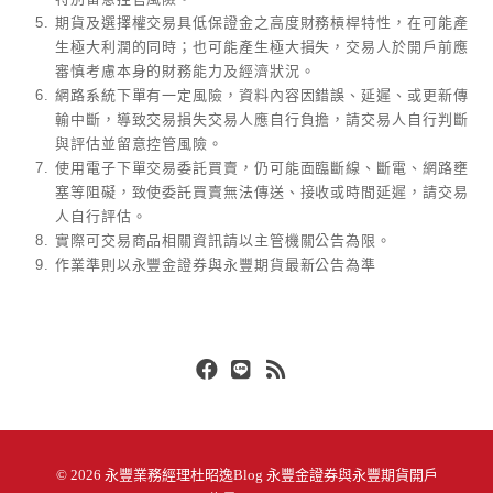
期貨及選擇權交易具低保證金之高度財務槓桿特性，在可能產
生極大利潤的同時；也可能產生極大損失，交易人於開戶前應
審慎考慮本身的財務能力及經濟狀況。
網路系統下單有一定風險，資料內容因錯誤、延遲、或更新傳
輸中斷，導致交易損失交易人應自行負擔，請交易人自行判斷
與評估並留意控管風險。
使用電子下單交易委託買賣，仍可能面臨斷線、斷電、網路壅
塞等阻礙，致使委託買賣無法傳送、接收或時間延遲，請交易
人自行評估。
實際可交易商品相關資訊請以主管機關公告為限。
作業準則以永豐金證券與永豐期貨最新公告為準
Facebook
Line
RSS
© 2026
永豐業務經理杜昭逸Blog 永豐金證券與永豐期貨開戶