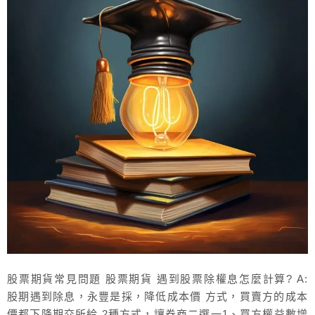
股票期貨常見問題 股票期貨 遇到股票除權息怎麼計算? A:
股期遇到除息，永豐是採，降低成本價 方式，買賣方的成本
價都下降期交所給 2種方式，讓券商二選一1、買方權益數增