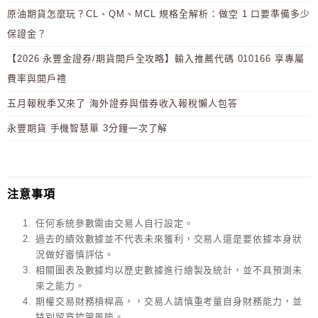
原油期貨怎麼玩？CL、QM、MCL 規格全解析：做空 1 口要準備多少
保證金？
【2026 永豐金證券/期貨開戶全攻略】輸入推薦代碼 010166 享專屬
費率與開戶禮
五月報稅季又來了 海外證券與借券收入報稅懶人包答
永豐期貨 手機智慧單 3分鐘一次了解
注意事項
任何系統參數需由交易人自行設定。
過去的績效數據並不代表未來獲利，交易人還是要依據本身狀
況做好審慎評估。
相關圖表及數據均以歷史數據進行繪製及統計，並不具預測未
來之能力。
期權交易財務槓桿高，，交易人請慎重考量自身財務能力，並
特別留意控管風險。