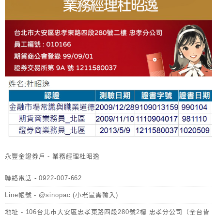
永豐金證券戶 - 業務經理杜昭逸
聯絡電話 - 0922-007-662
Line帳號 - @sinopac (小老鼠需輸入)
地址 - 106台北市大安區忠孝東路四段280號2樓 忠孝分公司（全台皆