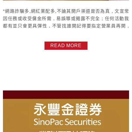
*網路詐騙多,網紅業配多,不論其開戶渠道是否為真 , 文宣常
因任務或收受傭金所需 , 易誤導或揭露不完全 ; 任何活動我
都有並只會更具彈性 , 不管找誰開記得要指定營業員再開 ,
以免日後使用上難以得到協助 , 記得找我們正式的永豐金從
業人員索取開戶資訊 , 你我之間將是長久的客戶關係 , 保護
READ MORE
客戶以最大化您的利益 , 只有你自己的業務人員才會有動機
做到* 大戶投，永豐銀行與永豐證券的開戶結合，享...
About