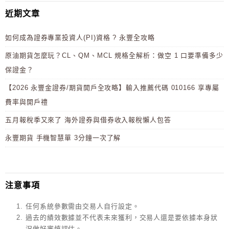
近期文章
如何成為證券專業投資人(PI)資格 ? 永豐全攻略
原油期貨怎麼玩？CL、QM、MCL 規格全解析：做空 1 口要準備多少
保證金？
【2026 永豐金證券/期貨開戶全攻略】輸入推薦代碼 010166 享專屬
費率與開戶禮
五月報稅季又來了 海外證券與借券收入報稅懶人包答
永豐期貨 手機智慧單 3分鐘一次了解
注意事項
任何系統參數需由交易人自行設定。
過去的績效數據並不代表未來獲利，交易人還是要依據本身狀
況做好審慎評估。