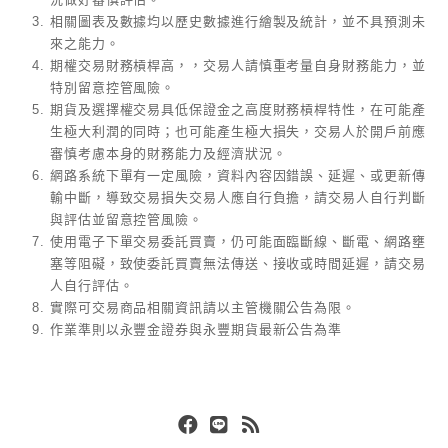
相關圖表及數據均以歷史數據進行繪製及統計，並不具預測未
來之能力。
期權交易財務槓桿高，，交易人請慎重考量自身財務能力，並
特別留意控管風險。
期貨及選擇權交易具低保證金之高度財務槓桿特性，在可能產
生極大利潤的同時；也可能產生極大損失，交易人於開戶前應
審慎考慮本身的財務能力及經濟狀況。
網路系統下單有一定風險，資料內容因錯誤、延遲、或更新傳
輸中斷，導致交易損失交易人應自行負擔，請交易人自行判斷
與評估並留意控管風險。
使用電子下單交易委託買賣，仍可能面臨斷線、斷電、網路壅
塞等阻礙，致使委託買賣無法傳送、接收或時間延遲，請交易
人自行評估。
實際可交易商品相關資訊請以主管機關公告為限。
作業準則以永豐金證券與永豐期貨最新公告為準
Facebook
Line
RSS