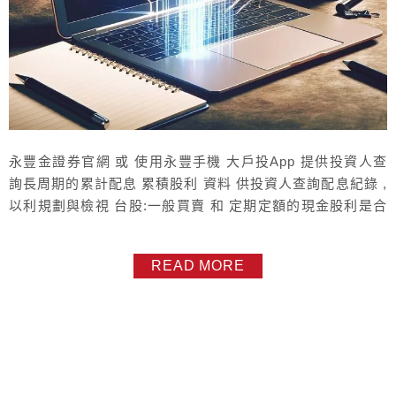
永豐金證券官網 或 使用永豐手機 大戶投App 提供投資人查
詢長周期的累計配息 累積股利 資料 供投資人查詢配息紀錄 ,
以利規劃與檢視 台股:一般買賣 和 定期定額的現金股利是合
併。 現金股利，最早從 2021/01/01開始查，每次查詢期間長
度 最長 3年，查詢路徑：登入 官網 >>選 姓氏圖案 >>交易
READ MORE
帳務 >>我的豐存股 >>選 台股帳號 >>股利，或 手機大戶投
App >> 帳務 >>...