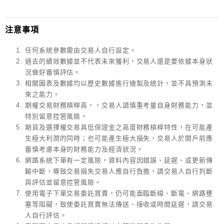
注意事項
任何系統參數需由交易人自行設定。
過去的績效數據並不代表未來獲利，交易人還是要依據本身狀
況做好審慎評估。
相關圖表及數據均以歷史數據進行繪製及統計，並不具預測未
來之能力。
期權交易財務槓桿高，，交易人請慎重考量自身財務能力，並
特別留意控管風險。
期貨及選擇權交易具低保證金之高度財務槓桿特性，在可能產
生極大利潤的同時；也可能產生極大損失，交易人於開戶前應
審慎考慮本身的財務能力及經濟狀況。
網路系統下單有一定風險，資料內容因錯誤、延遲、或更新傳
輸中斷，導致交易損失交易人應自行負擔，請交易人自行判斷
與評估並留意控管風險。
使用電子下單交易委託買賣，仍可能面臨斷線、斷電、網路壅
塞等阻礙，致使委託買賣無法傳送、接收或時間延遲，請交易
人自行評估。