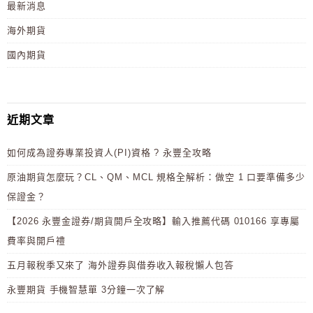
最新消息
海外期貨
國內期貨
近期文章
如何成為證券專業投資人(PI)資格 ? 永豐全攻略
原油期貨怎麼玩？CL、QM、MCL 規格全解析：做空 1 口要準備多少
保證金？
【2026 永豐金證券/期貨開戶全攻略】輸入推薦代碼 010166 享專屬
費率與開戶禮
五月報稅季又來了 海外證券與借券收入報稅懶人包答
永豐期貨 手機智慧單 3分鐘一次了解