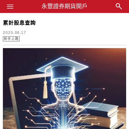
Main Menu
永豐業務經理杜昭逸Blog
永豐證券期貨開戶
累計股息查詢
股利
2025.08.17
新手上路