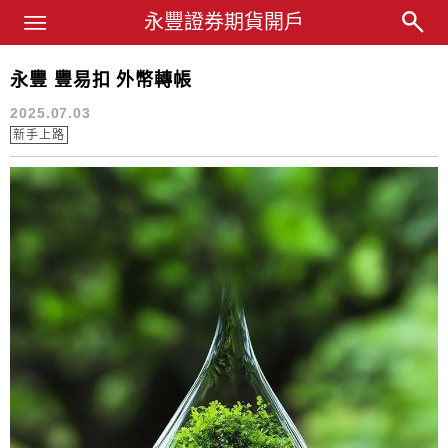
Main Menu
永豐業務經理杜昭逸Blog
永豐證券期貨開戶
永豐 豐易扣 外幣轉帳
美股定期定額
2025.07.03
新手上路