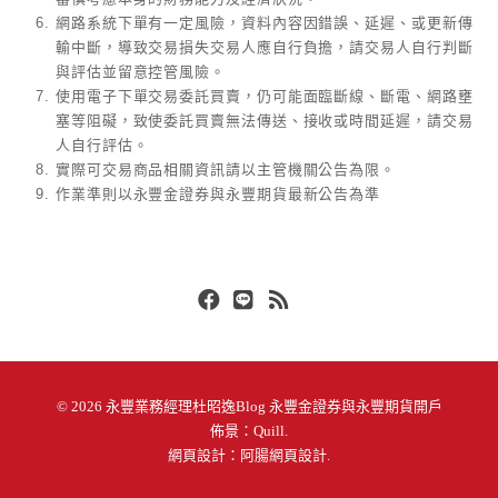
網路系統下單有一定風險，資料內容因錯誤、延遲、或更新傳
輸中斷，導致交易損失交易人應自行負擔，請交易人自行判斷
與評估並留意控管風險。
使用電子下單交易委託買賣，仍可能面臨斷線、斷電、網路壅
塞等阻礙，致使委託買賣無法傳送、接收或時間延遲，請交易
人自行評估。
實際可交易商品相關資訊請以主管機關公告為限。
作業準則以永豐金證券與永豐期貨最新公告為準
Facebook
Line
RSS
© 2026
永豐業務經理杜昭逸Blog 永豐金證券與永豐期貨開戶
佈景：
Quill
.
網頁設計：
阿腸網頁設計
.