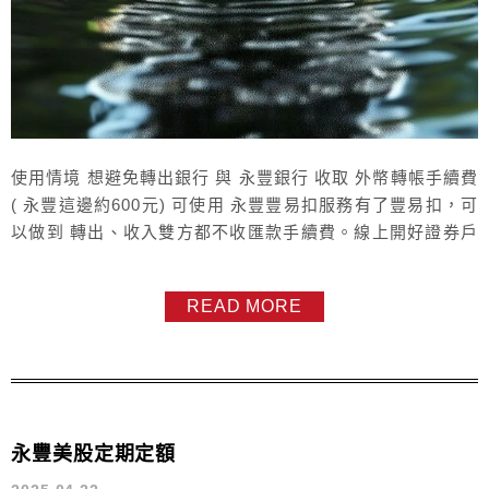
使用情境 想避免轉出銀行 與 永豐銀行 收取 外幣轉帳手續費
( 永豐這邊約600元) 可使用 永豐豐易扣服務有了豐易扣，可
以做到 轉出、收入雙方都不收匯款手續費。線上開好證券戶
後 , 如何開始 豐易扣 呢?開通 豐易扣，前提要有 財富管理帳
戶財富管理帳戶 可以線上開有了財管戶，需臨櫃做 財管戶升
READ MORE
級 + 豐易扣 即可(可順便完成 證券升級 * 參考最下方) 有優
點也有缺點使用情境如下玉山 外幣，想...
永豐美股定期定額