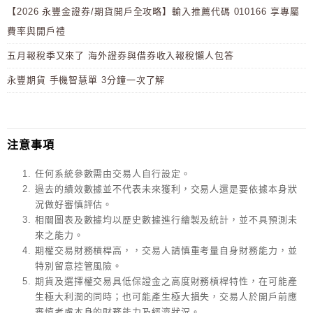
【2026 永豐金證券/期貨開戶全攻略】輸入推薦代碼 010166 享專屬
費率與開戶禮
五月報稅季又來了 海外證券與借券收入報稅懶人包答
永豐期貨 手機智慧單 3分鐘一次了解
注意事項
任何系統參數需由交易人自行設定。
過去的績效數據並不代表未來獲利，交易人還是要依據本身狀
況做好審慎評估。
相關圖表及數據均以歷史數據進行繪製及統計，並不具預測未
來之能力。
期權交易財務槓桿高，，交易人請慎重考量自身財務能力，並
特別留意控管風險。
期貨及選擇權交易具低保證金之高度財務槓桿特性，在可能產
生極大利潤的同時；也可能產生極大損失，交易人於開戶前應
審慎考慮本身的財務能力及經濟狀況。