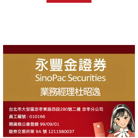
全都可以透過線上 查詢到各種狀態 iLeader app > 數位e櫃
台 大戶投 app >...
About