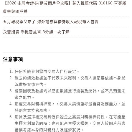
【2026 永豐金證券/期貨開戶全攻略】輸入推薦代碼 010166 享專屬
費率與開戶禮
五月報稅季又來了 海外證券與借券收入報稅懶人包答
永豐期貨 手機智慧單 3分鐘一次了解
注意事項
任何系統參數需由交易人自行設定。
過去的績效數據並不代表未來獲利，交易人還是要依據本身狀
況做好審慎評估。
相關圖表及數據均以歷史數據進行繪製及統計，並不具預測未
來之能力。
期權交易財務槓桿高，，交易人請慎重考量自身財務能力，並
特別留意控管風險。
期貨及選擇權交易具低保證金之高度財務槓桿特性，在可能產
生極大利潤的同時；也可能產生極大損失，交易人於開戶前應
審慎考慮本身的財務能力及經濟狀況。