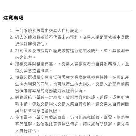
注意事項
任何系統參數需由交易人自行設定。
過去的績效數據並不代表未來獲利，交易人還是要依據本身狀
況做好審慎評估。
相關圖表及數據均以歷史數據進行繪製及統計，並不具預測未
來之能力。
期權交易財務槓桿高，，交易人請慎重考量自身財務能力，並
特別留意控管風險。
期貨及選擇權交易具低保證金之高度財務槓桿特性，在可能產
生極大利潤的同時；也可能產生極大損失，交易人於開戶前應
審慎考慮本身的財務能力及經濟狀況。
網路系統下單有一定風險，資料內容因錯誤、延遲、或更新傳
輸中斷，導致交易損失交易人應自行負擔，請交易人自行判斷
與評估並留意控管風險。
使用電子下單交易委託買賣，仍可能面臨斷線、斷電、網路壅
塞等阻礙，致使委託買賣無法傳送、接收或時間延遲，請交易
人自行評估。