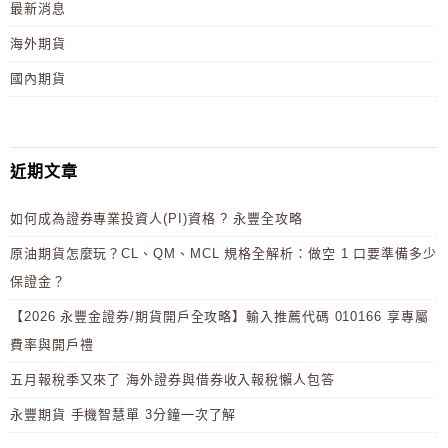
最新消息
海外期貨
國內期貨
近期文章
如何成為證券專業投資人(PI)資格 ? 永豐全攻略
原油期貨怎麼玩？CL、QM、MCL 規格全解析：做空 1 口要準備多少
保證金？
【2026 永豐金證券/期貨開戶全攻略】輸入推薦代碼 010166 享專屬
費率與開戶禮
五月報稅季又來了 海外證券與借券收入報稅懶人包答
永豐期貨 手機智慧單 3分鐘一次了解