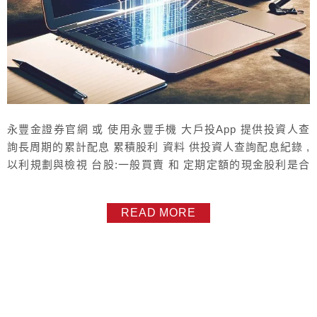
永豐金證券官網 或 使用永豐手機 大戶投App 提供投資人查
詢長周期的累計配息 累積股利 資料 供投資人查詢配息紀錄 ,
以利規劃與檢視 台股:一般買賣 和 定期定額的現金股利是合
併。 現金股利，最早從 2021/01/01開始查，每次查詢期間長
度 最長 3年，查詢路徑：登入 官網 >>選 姓氏圖案 >>交易
READ MORE
帳務 >>我的豐存股 >>選 台股帳號 >>股利，或 手機大戶投
App >> 帳務 >>...