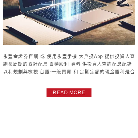
永豐金證券官網 或 使用永豐手機 大戶投App 提供投資人查
詢長周期的累計配息 累積股利 資料 供投資人查詢配息紀錄 ,
以利規劃與檢視 台股:一般買賣 和 定期定額的現金股利是合
併。 現金股利，最早從 2021/01/01開始查，每次查詢期間長
度 最長 3年，查詢路徑：登入 官網 >>選 姓氏圖案 >>交易
READ MORE
帳務 >>我的豐存股 >>選 台股帳號 >>股利，或 手機大戶投
App >> 帳務 >>...