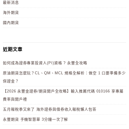
最新消息
海外期貨
國內期貨
近期文章
如何成為證券專業投資人(PI)資格 ? 永豐全攻略
原油期貨怎麼玩？CL、QM、MCL 規格全解析：做空 1 口要準備多少
保證金？
【2026 永豐金證券/期貨開戶全攻略】輸入推薦代碼 010166 享專屬
費率與開戶禮
五月報稅季又來了 海外證券與借券收入報稅懶人包答
永豐期貨 手機智慧單 3分鐘一次了解