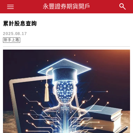
Main Menu
永豐業務經理杜昭逸Blog
永豐證券期貨開戶
累計股息查詢
紀錄
2025.08.17
新手上路