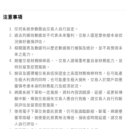
注意事項
任何系統參數需由交易人自行設定。
過去的績效數據並不代表未來獲利，交易人還是要依據本身狀
況做好審慎評估。
相關圖表及數據均以歷史數據進行繪製及統計，並不具預測未
來之能力。
期權交易財務槓桿高，，交易人請慎重考量自身財務能力，並
特別留意控管風險。
期貨及選擇權交易具低保證金之高度財務槓桿特性，在可能產
生極大利潤的同時；也可能產生極大損失，交易人於開戶前應
審慎考慮本身的財務能力及經濟狀況。
網路系統下單有一定風險，資料內容因錯誤、延遲、或更新傳
輸中斷，導致交易損失交易人應自行負擔，請交易人自行判斷
與評估並留意控管風險。
使用電子下單交易委託買賣，仍可能面臨斷線、斷電、網路壅
塞等阻礙，致使委託買賣無法傳送、接收或時間延遲，請交易
人自行評估。