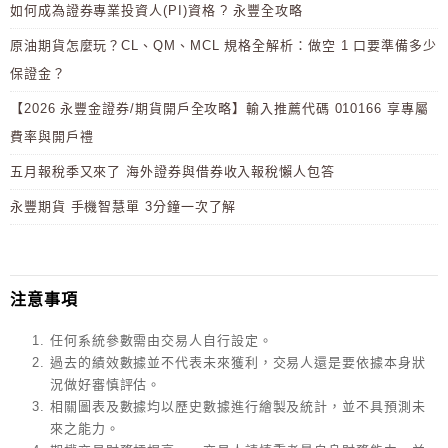
如何成為證券專業投資人(PI)資格 ? 永豐全攻略
原油期貨怎麼玩？CL、QM、MCL 規格全解析：做空 1 口要準備多少
保證金？
【2026 永豐金證券/期貨開戶全攻略】輸入推薦代碼 010166 享專屬
費率與開戶禮
五月報稅季又來了 海外證券與借券收入報稅懶人包答
永豐期貨 手機智慧單 3分鐘一次了解
注意事項
任何系統參數需由交易人自行設定。
過去的績效數據並不代表未來獲利，交易人還是要依據本身狀
況做好審慎評估。
相關圖表及數據均以歷史數據進行繪製及統計，並不具預測未
來之能力。