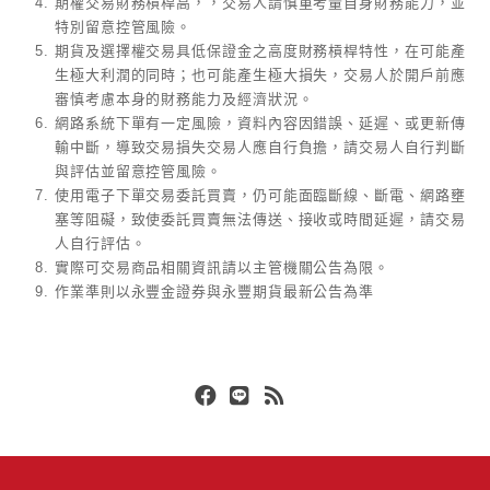
期權交易財務槓桿高，，交易人請慎重考量自身財務能力，並
特別留意控管風險。
期貨及選擇權交易具低保證金之高度財務槓桿特性，在可能產
生極大利潤的同時；也可能產生極大損失，交易人於開戶前應
審慎考慮本身的財務能力及經濟狀況。
網路系統下單有一定風險，資料內容因錯誤、延遲、或更新傳
輸中斷，導致交易損失交易人應自行負擔，請交易人自行判斷
與評估並留意控管風險。
使用電子下單交易委託買賣，仍可能面臨斷線、斷電、網路壅
塞等阻礙，致使委託買賣無法傳送、接收或時間延遲，請交易
人自行評估。
實際可交易商品相關資訊請以主管機關公告為限。
作業準則以永豐金證券與永豐期貨最新公告為準
Facebook
Line
RSS