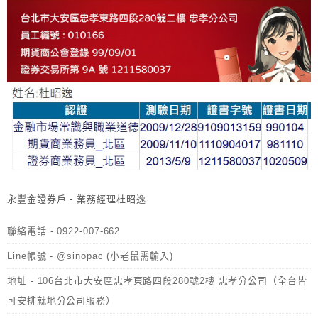
永豐金證券戶 - 業務經理杜昭逸
聯絡電話 - 0922-007-662
Line帳號 - @sinopac (小老鼠需輸入)
地址 - 106台北市大安區忠孝東路四段280號2樓 忠孝分公司（全台皆
可安排就地分公司服務）