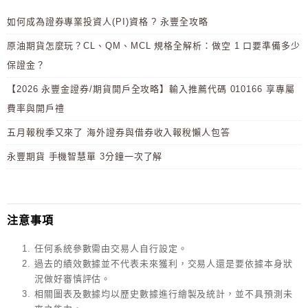
如何成為證券專業投資人(PI)資格 ? 永豐全攻略
原油期貨怎麼玩？CL、QM、MCL 規格全解析：做空 1 口要準備多少
保證金？
【2026 永豐金證券/期貨開戶全攻略】輸入推薦代碼 010166 享專屬
費率與開戶禮
五月報稅季又來了 海外證券與借券收入報稅懶人包答
永豐期貨 手機智慧單 3分鐘一次了解
注意事項
任何系統參數需由交易人自行設定。
過去的績效數據並不代表未來獲利，交易人還是要依據本身狀
況做好審慎評估。
相關圖表及數據均以歷史數據進行繪製及統計，並不具預測未