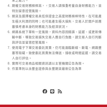
來之能力。
期權交易財務槓桿高，，交易人請慎重考量自身財務能力，並
特別留意控管風險。
期貨及選擇權交易具低保證金之高度財務槓桿特性，在可能產
生極大利潤的同時；也可能產生極大損失，交易人於開戶前應
審慎考慮本身的財務能力及經濟狀況。
網路系統下單有一定風險，資料內容因錯誤、延遲、或更新傳
輸中斷，導致交易損失交易人應自行負擔，請交易人自行判斷
與評估並留意控管風險。
使用電子下單交易委託買賣，仍可能面臨斷線、斷電、網路壅
塞等阻礙，致使委託買賣無法傳送、接收或時間延遲，請交易
人自行評估。
實際可交易商品相關資訊請以主管機關公告為限。
作業準則以永豐金證券與永豐期貨最新公告為準
Facebook
Line
RSS