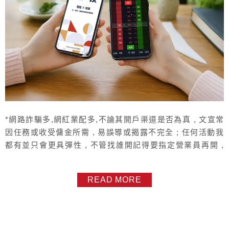
*網路詐騙多,網紅業配多,不論其開戶渠道是否為真 , 文宣常
因任務或收受傭金所需 , 易誤導或揭露不完全 ; 任何活動我
都有並只會更具彈性 , 不管找誰開記得要指定營業員再開 ,
以免日後使用上難以得到協助 , 記得找我們正式的永豐金從
業人員索取開戶資訊 , 你我之間將是長久的客戶關係 , 保護
READ MORE
客戶以最大化您的利益 , 只有你自己的業務人員才會有動機
做到* 大戶投，永豐銀行與永豐證券的開戶結合，享...