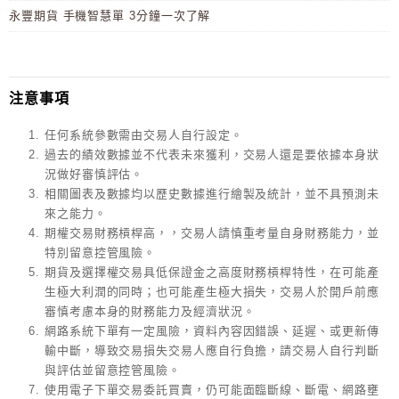
永豐期貨 手機智慧單 3分鐘一次了解
注意事項
任何系統參數需由交易人自行設定。
過去的績效數據並不代表未來獲利，交易人還是要依據本身狀
況做好審慎評估。
相關圖表及數據均以歷史數據進行繪製及統計，並不具預測未
來之能力。
期權交易財務槓桿高，，交易人請慎重考量自身財務能力，並
特別留意控管風險。
期貨及選擇權交易具低保證金之高度財務槓桿特性，在可能產
生極大利潤的同時；也可能產生極大損失，交易人於開戶前應
審慎考慮本身的財務能力及經濟狀況。
網路系統下單有一定風險，資料內容因錯誤、延遲、或更新傳
輸中斷，導致交易損失交易人應自行負擔，請交易人自行判斷
與評估並留意控管風險。
使用電子下單交易委託買賣，仍可能面臨斷線、斷電、網路壅