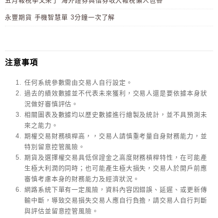
五月報稅季又來了 海外證券與借券收入報稅懶人包答
永豐期貨 手機智慧單 3分鐘一次了解
注意事項
任何系統參數需由交易人自行設定。
過去的績效數據並不代表未來獲利，交易人還是要依據本身狀
況做好審慎評估。
相關圖表及數據均以歷史數據進行繪製及統計，並不具預測未
來之能力。
期權交易財務槓桿高，，交易人請慎重考量自身財務能力，並
特別留意控管風險。
期貨及選擇權交易具低保證金之高度財務槓桿特性，在可能產
生極大利潤的同時；也可能產生極大損失，交易人於開戶前應
審慎考慮本身的財務能力及經濟狀況。
網路系統下單有一定風險，資料內容因錯誤、延遲、或更新傳
輸中斷，導致交易損失交易人應自行負擔，請交易人自行判斷
與評估並留意控管風險。