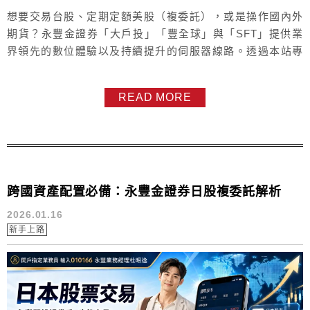
想要交易台股、定期定額美股（複委託），或是操作國內外
期貨？永豐金證券「大戶投」「豐全球」與「SFT」提供業
界領先的數位體驗以及持續提升的伺服器線路。透過本站專
屬連結開戶，不僅能快速開戶，更有專人為您服務。 💡 關鍵
提醒： 線上開戶若沒填寫營業員，後續手續費調整與許多事
READ MORE
物辦理往往求助無門。建議先加入我的 LINE 官方帳號：
@sinopac（請包含 @），由我親自協助您...
跨國資產配置必備：永豐金證券日股複委託解析
2026.01.16
新手上路