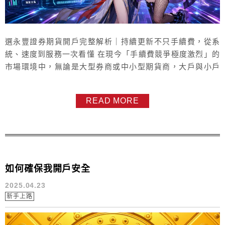
選永豐證券期貨開戶完整解析｜持續更新不只手續費，從系
統、速度到服務一次看懂 在現今「手續費競爭極度激烈」的
市場環境中，無論是大型券商或中小型期貨商，大戶與小戶
之間的手續費差距其實已經非常小，甚至小到幾乎沒有實質
意義。 👉 因此，如果我們還只用「手續費高低」來決定在
READ MORE
哪一家券商開戶，其實會產生很大的盲區。 現下我們應該關
注的，是影響開戶後的長期交易體驗與效率的關鍵因素：系
統穩定度、下單速度、功能完整性...
如何確保我開戶安全
2025.04.23
新手上路