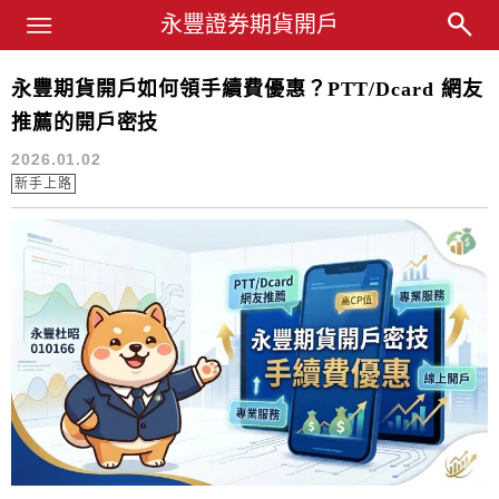
Main Menu
永豐業務經理杜昭逸Blog
永豐證券期貨開戶
永豐期貨開戶如何領手續費優惠？PTT/Dcard 網友
期貨線上開戶流程
推薦的開戶密技
2026.01.02
新手上路