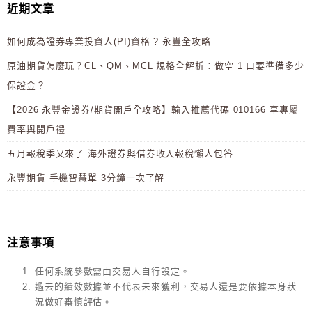
近期文章
如何成為證券專業投資人(PI)資格 ? 永豐全攻略
原油期貨怎麼玩？CL、QM、MCL 規格全解析：做空 1 口要準備多少
保證金？
【2026 永豐金證券/期貨開戶全攻略】輸入推薦代碼 010166 享專屬
費率與開戶禮
五月報稅季又來了 海外證券與借券收入報稅懶人包答
永豐期貨 手機智慧單 3分鐘一次了解
注意事項
任何系統參數需由交易人自行設定。
過去的績效數據並不代表未來獲利，交易人還是要依據本身狀
況做好審慎評估。