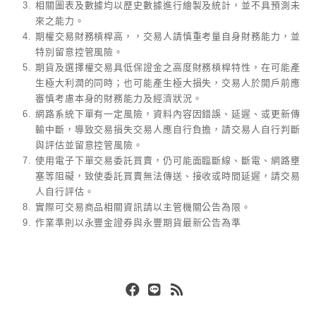
相關圖表及數據均以歷史數據進行繪製及統計，並不具預測未
來之能力。
期權交易財務槓桿高，，交易人請慎重考量自身財務能力，並
特別留意控管風險。
期貨及選擇權交易具低保證金之高度財務槓桿特性，在可能產
生極大利潤的同時；也可能產生極大損失，交易人於開戶前應
審慎考慮本身的財務能力及經濟狀況。
網路系統下單有一定風險，資料內容因錯誤、延遲、或更新傳
輸中斷，導致交易損失交易人應自行負擔，請交易人自行判斷
與評估並留意控管風險。
使用電子下單交易委託買賣，仍可能面臨斷線、斷電、網路壅
塞等阻礙，致使委託買賣無法傳送、接收或時間延遲，請交易
人自行評估。
實際可交易商品相關資訊請以主管機關公告為限。
作業準則以永豐金證券與永豐期貨最新公告為準
Facebook
Line
RSS