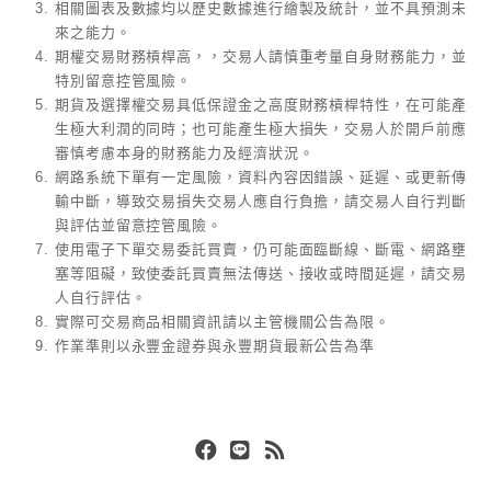
相關圖表及數據均以歷史數據進行繪製及統計，並不具預測未
來之能力。
期權交易財務槓桿高，，交易人請慎重考量自身財務能力，並
特別留意控管風險。
期貨及選擇權交易具低保證金之高度財務槓桿特性，在可能產
生極大利潤的同時；也可能產生極大損失，交易人於開戶前應
審慎考慮本身的財務能力及經濟狀況。
網路系統下單有一定風險，資料內容因錯誤、延遲、或更新傳
輸中斷，導致交易損失交易人應自行負擔，請交易人自行判斷
與評估並留意控管風險。
使用電子下單交易委託買賣，仍可能面臨斷線、斷電、網路壅
塞等阻礙，致使委託買賣無法傳送、接收或時間延遲，請交易
人自行評估。
實際可交易商品相關資訊請以主管機關公告為限。
作業準則以永豐金證券與永豐期貨最新公告為準
Facebook
Line
RSS