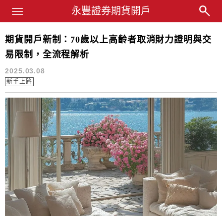
Main Menu
永豐業務經理杜昭逸Blog
永豐證券期貨開戶
期貨開戶新制：70歲以上高齡者取消財力證明與交
期貨戶
易限制，全流程解析
2025.03.08
新手上路