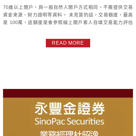
70歲以上開戶，與一般自然人開戶方式相同。不需提供交易
資金來源、財力證明等資料。 未見簽的話，交易額度，最高
是 100萬，這額度是會參照線上開戶客人自填交易能力評估
表去分。 見簽之後 , 在分數落點內 , 入金多少就可以交易額
度調整到多少何謂分數落點 ? 新開戶時，線上開戶有填 交易
READ MORE
能力評估表，這張表有分數，若最終分數是61分以上，入金
多少，額度就多少41～60分，交易額度 打7折40分以下，交
易...
About