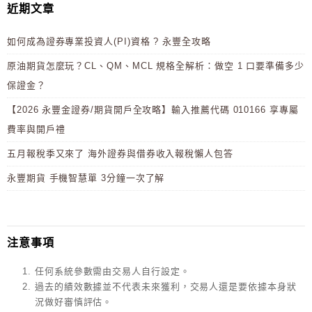
近期文章
如何成為證券專業投資人(PI)資格 ? 永豐全攻略
原油期貨怎麼玩？CL、QM、MCL 規格全解析：做空 1 口要準備多少
保證金？
【2026 永豐金證券/期貨開戶全攻略】輸入推薦代碼 010166 享專屬
費率與開戶禮
五月報稅季又來了 海外證券與借券收入報稅懶人包答
永豐期貨 手機智慧單 3分鐘一次了解
注意事項
任何系統參數需由交易人自行設定。
過去的績效數據並不代表未來獲利，交易人還是要依據本身狀
況做好審慎評估。