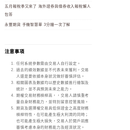
五月報稅季又來了 海外證券與借券收入報稅懶人
包答
永豐期貨 手機智慧單 3分鐘一次了解
注意事項
任何系統參數需由交易人自行設定。
過去的績效數據並不代表未來獲利，交易
人還是要依據本身狀況做好審慎評估。
相關圖表及數據均以歷史數據進行繪製及
統計，並不具預測未來之能力。
期權交易財務槓桿高，，交易人請慎重考
量自身財務能力，並特別留意控管風險。
期貨及選擇權交易具低保證金之高度財務
槓桿特性，在可能產生極大利潤的同時；
也可能產生極大損失，交易人於開戶前應
審慎考慮本身的財務能力及經濟狀況。