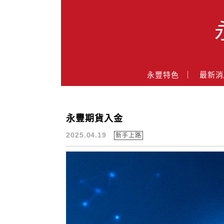
Main Menu
永豐業務經理杜昭逸Blog
永豐特色
最新消
永豐期貨入金
新增入金
2025.04.19
新手上路