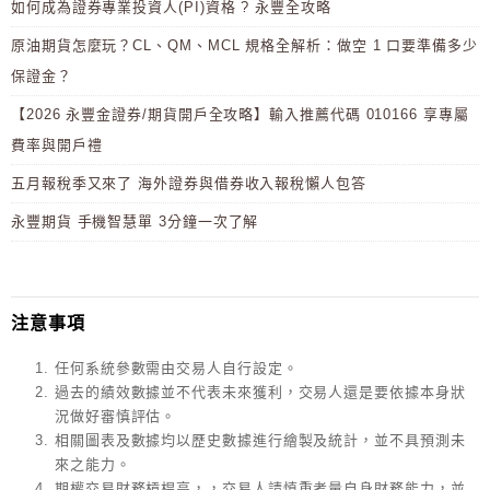
如何成為證券專業投資人(PI)資格 ? 永豐全攻略
原油期貨怎麼玩？CL、QM、MCL 規格全解析：做空 1 口要準備多少
保證金？
【2026 永豐金證券/期貨開戶全攻略】輸入推薦代碼 010166 享專屬
費率與開戶禮
五月報稅季又來了 海外證券與借券收入報稅懶人包答
永豐期貨 手機智慧單 3分鐘一次了解
注意事項
任何系統參數需由交易人自行設定。
過去的績效數據並不代表未來獲利，交易人還是要依據本身狀
況做好審慎評估。
相關圖表及數據均以歷史數據進行繪製及統計，並不具預測未
來之能力。
期權交易財務槓桿高，，交易人請慎重考量自身財務能力，並