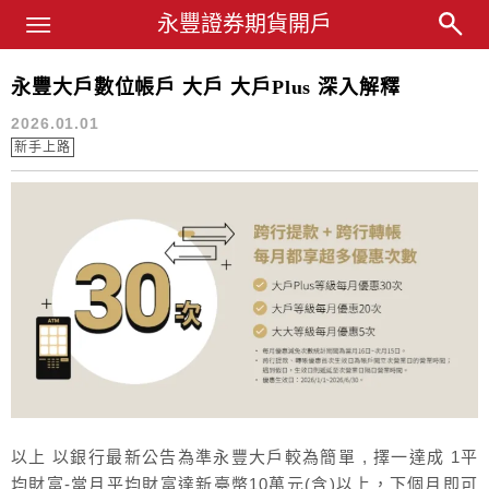
Main Menu
永豐業務經理杜昭逸Blog
永豐證券期貨開戶
永豐大戶數位帳戶 大戶 大戶Plus 深入解釋
大戶plus
2026.01.01
新手上路
以上 以銀行最新公告為準永豐大戶較為簡單 , 擇一達成 1平
均財富-當月平均財富達新臺幣10萬元(含)以上，下個月即可