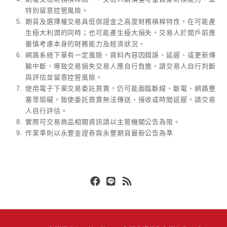
特別留意控管風險。
期貨及選擇權交易具低保證金之高度財務槓桿特性，在可能產
生極大利潤的同時；也可能產生極大損失，交易人於開戶前應
審慎考慮本身的財務能力及經濟狀況。
網路系統下單有一定風險，資料內容因錯誤、延遲、或更新傳
輸中斷，導致交易損失交易人應自行負擔，請交易人自行判斷
與評估並留意控管風險。
使用電子下單交易委託買賣，仍可能面臨斷線、斷電、網路壅
塞等阻礙，致使委託買賣無法傳送、接收或時間延遲，請交易
人自行評估。
實際可交易商品相關資訊請以主管機關公告為限。
作業準則以永豐金證券與永豐期貨最新公告為準
Facebook
Line
RSS