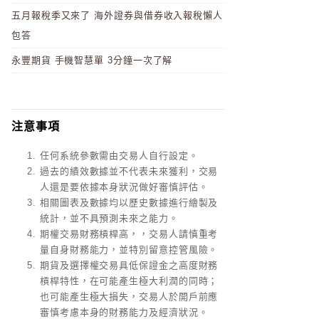
五月報稅季又來了 海外證券與借券收入報稅懶人
包答
永豐期貨 手機智慧單 3分鐘一次了解
注意事項
任何系統參數需由交易人自行設定。
過去的績效數據並不代表未來獲利，交易
人還是要依據本身狀況做好審慎評估。
相關圖表及數據均以歷史數據進行繪製及
統計，並不具預測未來之能力。
期權交易財務槓桿高，，交易人請慎重考
量自身財務能力，並特別留意控管風險。
期貨及選擇權交易具低保證金之高度財務
槓桿特性，在可能產生極大利潤的同時；
也可能產生極大損失，交易人於開戶前應
審慎考慮本身的財務能力及經濟狀況。