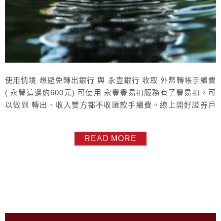
使用情境 想避免轉出銀行 與 永豐銀行 收取 外幣轉帳手續費
( 永豐這邊約600元) 可使用 永豐豐易扣服務有了豐易扣，可
以做到 轉出、收入雙方都不收匯款手續費。線上開好證券戶
後 , 如何開始 豐易扣 呢?開通 豐易扣，前提要有 財富管理帳
戶財富管理帳戶 可以線上開有了財管戶，需臨櫃做 財管戶升
READ MORE
級 + 豐易扣 即可(可順便完成 證券升級 * 參考最下方) 有優
點也有缺點使用情境如下玉山 外幣，想...