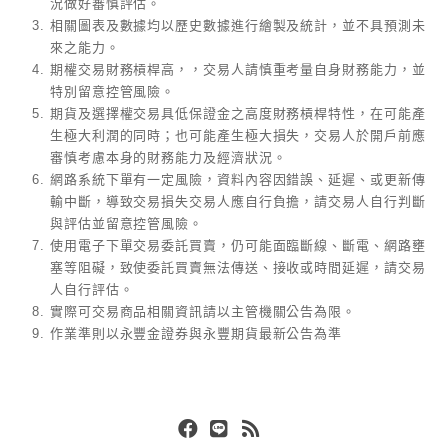
況做好審慎評估。
相關圖表及數據均以歷史數據進行繪製及統計，並不具預測未
來之能力。
期權交易財務槓桿高，，交易人請慎重考量自身財務能力，並
特別留意控管風險。
期貨及選擇權交易具低保證金之高度財務槓桿特性，在可能產
生極大利潤的同時；也可能產生極大損失，交易人於開戶前應
審慎考慮本身的財務能力及經濟狀況。
網路系統下單有一定風險，資料內容因錯誤、延遲、或更新傳
輸中斷，導致交易損失交易人應自行負擔，請交易人自行判斷
與評估並留意控管風險。
使用電子下單交易委託買賣，仍可能面臨斷線、斷電、網路壅
塞等阻礙，致使委託買賣無法傳送、接收或時間延遲，請交易
人自行評估。
實際可交易商品相關資訊請以主管機關公告為限。
作業準則以永豐金證券與永豐期貨最新公告為準