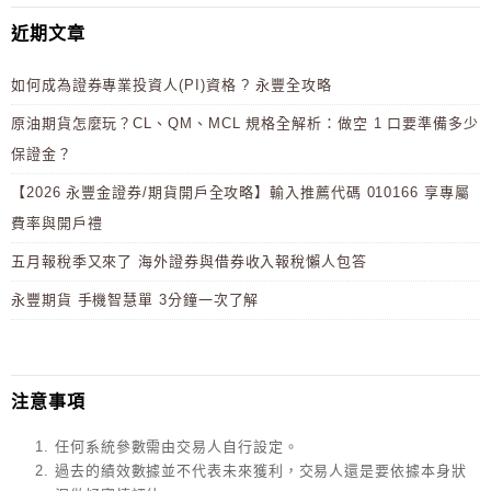
近期文章
如何成為證券專業投資人(PI)資格 ? 永豐全攻略
原油期貨怎麼玩？CL、QM、MCL 規格全解析：做空 1 口要準備多少
保證金？
【2026 永豐金證券/期貨開戶全攻略】輸入推薦代碼 010166 享專屬
費率與開戶禮
五月報稅季又來了 海外證券與借券收入報稅懶人包答
永豐期貨 手機智慧單 3分鐘一次了解
注意事項
任何系統參數需由交易人自行設定。
過去的績效數據並不代表未來獲利，交易人還是要依據本身狀