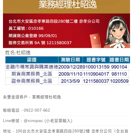
永豐金證券戶 - 業務經理杜昭逸
聯絡電話 - 0922-007-662
Line帳號 - @sinopac (小老鼠需輸入)
地址 - 106台北市大安區忠孝東路四段280號2樓 忠孝分公司（全台皆