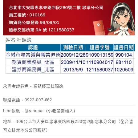
永豐金證券戶 - 業務經理杜昭逸
聯絡電話 - 0922-007-662
Line帳號 - @sinopac (小老鼠需輸入)
地址 - 106台北市大安區忠孝東路四段280號2樓 忠孝分公司（全台皆
可安排就地分公司服務）