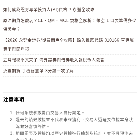
如何成為證券專業投資人(PI)資格 ? 永豐全攻略
原油期貨怎麼玩？CL、QM、MCL 規格全解析：做空 1 口要準備多少
保證金？
【2026 永豐金證券/期貨開戶全攻略】輸入推薦代碼 010166 享專屬
費率與開戶禮
五月報稅季又來了 海外證券與借券收入報稅懶人包答
永豐期貨 手機智慧單 3分鐘一次了解
注意事項
任何系統參數需由交易人自行設定。
過去的績效數據並不代表未來獲利，交易人還是要依據本身狀
況做好審慎評估。
相關圖表及數據均以歷史數據進行繪製及統計，並不具預測未