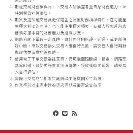
來之能力。
期權交易財務槓桿高，，交易人請慎重考量自身財務能力，並
特別留意控管風險。
期貨及選擇權交易具低保證金之高度財務槓桿特性，在可能產
生極大利潤的同時；也可能產生極大損失，交易人於開戶前應
審慎考慮本身的財務能力及經濟狀況。
網路系統下單有一定風險，資料內容因錯誤、延遲、或更新傳
輸中斷，導致交易損失交易人應自行負擔，請交易人自行判斷
與評估並留意控管風險。
使用電子下單交易委託買賣，仍可能面臨斷線、斷電、網路壅
塞等阻礙，致使委託買賣無法傳送、接收或時間延遲，請交易
人自行評估。
實際可交易商品相關資訊請以主管機關公告為限。
作業準則以永豐金證券與永豐期貨最新公告為準
Facebook
Line
RSS