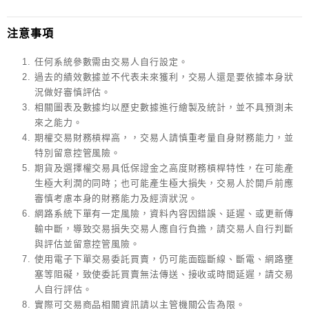
注意事項
任何系統參數需由交易人自行設定。
過去的績效數據並不代表未來獲利，交易人還是要依據本身狀
況做好審慎評估。
相關圖表及數據均以歷史數據進行繪製及統計，並不具預測未
來之能力。
期權交易財務槓桿高，，交易人請慎重考量自身財務能力，並
特別留意控管風險。
期貨及選擇權交易具低保證金之高度財務槓桿特性，在可能產
生極大利潤的同時；也可能產生極大損失，交易人於開戶前應
審慎考慮本身的財務能力及經濟狀況。
網路系統下單有一定風險，資料內容因錯誤、延遲、或更新傳
輸中斷，導致交易損失交易人應自行負擔，請交易人自行判斷
與評估並留意控管風險。
使用電子下單交易委託買賣，仍可能面臨斷線、斷電、網路壅
塞等阻礙，致使委託買賣無法傳送、接收或時間延遲，請交易
人自行評估。
實際可交易商品相關資訊請以主管機關公告為限。